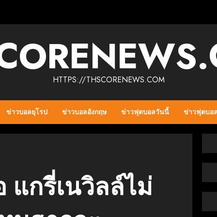
CORENEWS
HTTPS://THSCORENEWS.COM
ข่าวบอลยุโรป
ข่าวบอลอังกฤษ
ข่าวฟุตบอลวันนี้
ข่าวฟุตบอ
อ แกรี่เนวิลล์ไม่