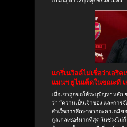
เป็นปัญหาใหญ่ที่สุดของสโมสร
แกรี่เนวิลล์ไม่เชื่อว่าเอ
แมนฯ ยูไนเต็ดในขณะที่ เ
เมื่อเขาถูกขอให้ระบุปัญหาหลัก 
ว่า “ความเป็นเจ้าของ และการจัด
สำเร็จการศึกษาจากอะคาเดมี่ของยู
กูลเกลเซอร์มากที่สุด ในช่วงไม่กี่ป