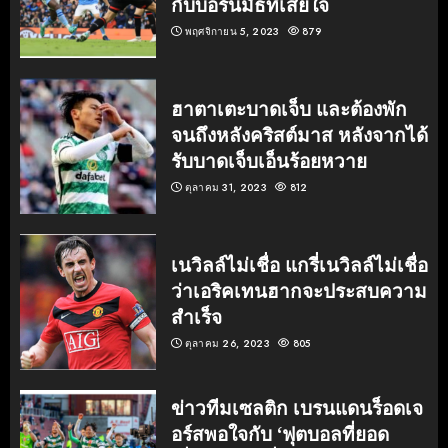
กับบอร์นมัธที่เสียใจ
พฤศจิกายน 5, 2023
879
ฮาตาเตะบาดเจ็บ และต้องพัก
จนถึงหลังคริสต์มาส หลังจากได้
รับบาดเจ็บเอ็นร้อยหวาย
ตุลาคม 31, 2023
812
เนวิลล์ไม่เชื่อ แกรี่เนวิลล์ไม่เชื่อ
ว่าเอริคเทนฮากจะประสบความ
สำเร็จ
ตุลาคม 26, 2023
805
ข่าวทีมเซลติก เบรนแดนร็อดเจ
อร์สพอใจกับ ‘ฟุตบอลที่ยอด