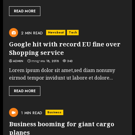
READ MORE
Newsbeat
Tech
2 MIN READ
Google hit with record EU fine over
Shopping service
ADMIN
กรกฎาคม 18, 2018
343
Lorem ipsum dolor sit amet,sed diam nonumy
eirmod tempor invidunt ut labore et dolore...
READ MORE
Business
1 MIN READ
Business booming for giant cargo
planes