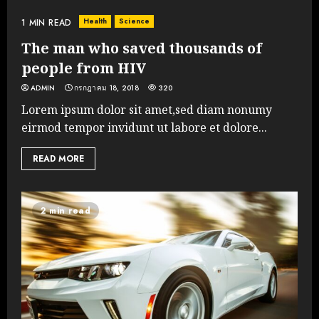
Health
Science
1 MIN READ
The man who saved thousands of
people from HIV
ADMIN
กรกฎาคม 18, 2018
320
Lorem ipsum dolor sit amet,sed diam nonumy
eirmod tempor invidunt ut labore et dolore...
READ MORE
2 min read