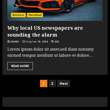
Business
Newsbeat
Why local US newspapers are
sounding the alarm
ADMIN
กรกฎาคม 18, 2018
353
Lorem ipsum dolor sit amet,sed diam nonumy
eirmod tempor invidunt ut labore et dolore...
READ MORE
Posts
1
2
Next
pagination