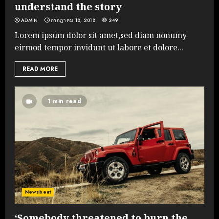
understand the story
ADMIN
กรกฎาคม 18, 2018
349
Lorem ipsum dolor sit amet,sed diam nonumy
eirmod tempor invidunt ut labore et dolore...
READ MORE
1 min read
Newsbeat
‘Somebody threatened to burn the