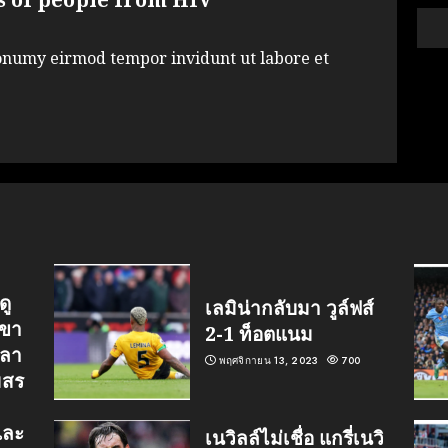
onumy eirmod tempor invidunt ut labore et
ดู
เลมิน่ากลับมา วูล์ฟส์
เขา
2-1 ท็อตแนม
วลา
พฤศจิกายน 13, 2023
700
มสร
7
และ
เนวิลล์ไม่เชื่อ แกรี่เนวิ