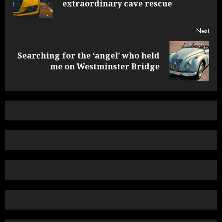
extraordinary cave rescue
post
Next
Searching for the ‘angel’ who held
Next
me on Westminster Bridge
post: