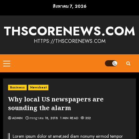
Skip
สิงหาคม 7, 2026
to
content
THSCORENEWS.COM
HTTPS://THSCORENEWS.COM
Primary
Menu
Business
Newsbeat
Why local US newspapers are
sounding the alarm
ADMIN
กรกฎาคม 18, 2018
1 MIN READ
352
Lorem ipsum dolor sit amet,sed diam nonumy eirmod tempor