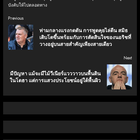
บังคับให้ไปตลอดทาง
Continue
Previous
ท่ามกลางแรงกดดัน การพูดคุยไล่ดีน สมิธ
Reading
Pre
เติบโตขึ้นพร้อมกับการตัดสินใจของนอริชที่
post
วางอยู่บนสายสำคัญเพียงสายเดียว
Next
มีปัญหา แม้จะมีไม้วีเนียร์แวววาวบนพื้นดิน
Next
ในโดฮา แต่การแสวงประโยชน์อยู่ใต้พื้นผิว
post: