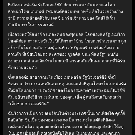
ที่เมืองเมดฟอร์ด รัฐนิวเจอร์ซีย์ ก่อนการแข่งขันฟุต บอลโลก
หัวหน้าโค้ช เอเอฟซี ริชมอนด์ที่สวมบทบาทซึ่ง สื่อในวงกว้างอ้าง
ว่ามี ความคล้ายคลึงกับ เจสซี่ มาร์ชเจ้านายของ ลีดส์ได้เริ่ม
ดำเนินการในการรณรงค์
เพื่ออวยพรให้สมาชิก แต่ละคนของฟุตบอล โลกของสหรัฐ อเมริกา
โชคดีก่อน การแข่งขันใน ปีนี้ที่กาตาร์ป้าย โฆษณาจำนวนมาก ถูก
สร้างขึ้นในบ้านเกิด ของผู้เล่นทั่ว สหรัฐอเมริกา พร้อมข้อความ
ส่วนตัว ที่เขียนโดยตัว ละครของ ซูเดคิส ขณะที่สหรัฐฯ พบกับ
อังกฤษ เวลส์ และอิหร่านในกลุ่มบี อารอนสันเป็นคน ล่าสุดที่ได้รับ
ข้อความส่วนตัว
ซึ่งแสดงต่อ สาธารณะในเมือง เมดฟอร์ด รัฐนิวเจอร์ซีย์ ซึ่งมี
ข้อความว่า:เบรนเดนมันสมเหตุ สมผลแล้วที่คุณโตมาในเมดฟอร์ด
ซึ่งมีสโลแกนว่า “ประวัติศาสตร์ในธรรมชาติ” เพราะนั่นเป็นวิธีที่
ฉัน อธิบายถึงวิธีกา รเล่นเกมของคุณ เฮ็ค ผู้คนถึงกับเรียกคุณว่า
“เด็กชายชาวอเมริกัน”
ฉันรู้ว่าการเป็นชาว อเมริกันในต่างประเทศ นั้นยากเพียงใด คุกกี้ก็
คือบิสกิต ชิปเป็นของทอด กางเกงเป็นกางเกงในแต่สิ่งที่ยังคง
เหมือนเดิมไม่ว่าคุณ จะอยู่ด้านใดของสระ ก็คือคุณถูกบังคับ ให้อยู่
ในยูเอส เอ็มเอ็นที คุณถูกบังคับให้เล่น ในเกมทุกเกม และคุณถูก