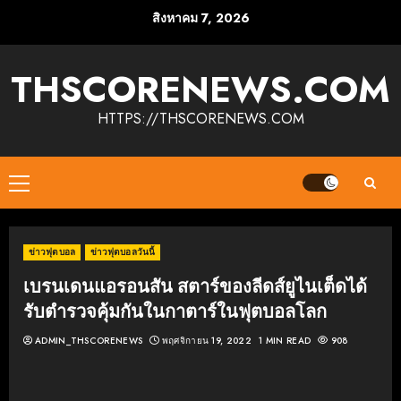
Skip
สิงหาคม 7, 2026
to
content
THSCORENEWS.COM
HTTPS://THSCORENEWS.COM
Primary
Menu
ข่าวฟุตบอล
ข่าวฟุตบอลวันนี้
เบรนเดนแอรอนสัน สตาร์ของลีดส์ยูไนเต็ดได้
รับตํารวจคุ้มกันในกาตาร์ในฟุตบอลโลก
ADMIN_THSCORENEWS
พฤศจิกายน 19, 2022
1 MIN READ
908