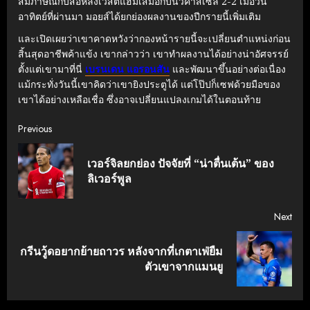
สัมภาษณ์กับสื่อหลังเวสต์แฮมเสมอกับนิวคาสเซิ่ล 2-2 เมื่อวัน
อาทิตย์ที่ผ่านมา มอยส์ได้ยกย่องผลงานของปีกรายนี้เพิ่มเติม
และเปิดเผยว่าเขาคาดหวังว่ากองหน้ารายนี้จะเปลี่ยนตำแหน่งก่อน
สิ้นสุดอาชีพค้าแข้ง
เขากล่าวว่า เขาทำผลงานได้อย่างน่าอัศจรรย์
ตั้งแต่เขามาที่นี่
เบรนเดน แอรอนสัน
และพัฒนาขึ้นอย่างต่อเนื่อง
แม้กระทั่งวันนี้เขาคิดว่าเขายิงประตูได้ แต่โป๊ปก็เซฟด้วยมือของ
เขาได้อย่างเหลือเชื่อ ซึ่งอาจเปลี่ยนแปลงเกมได้ในตอนท้าย
Continue
Previous
Reading
เวอร์จิลยกย่อง ปัจจัยที่ “น่าตื่นเต้น” ของ
Pre
ลิเวอร์พูล
post
Next
กรีนวู้ดอยากย้ายถาวร หลังจากที่เกตาเฟ่ยืม
Next
ตัวเขาจากแมนยู
post: