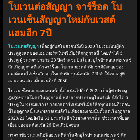
โบเวนต่อสัญญา จาร์ร็อด โบ
เวนเซ็นสัญญาใหม่กับเวสต์
แฮมอีก 7ปี
โบเวนต่อสัญญา
เพื่ออยู่กับสโมสรจนถึงปี 2030 โบเวนเป็นผู้ทำ
ประตูสูงสุดของแฮมเมอร์สในพรีเมียร์ลีกฤดูกาลนี้ โดยทำได้ 5
ประตู ผู้ชนะตาข่ายวัย 28 ปีคว้าแชมป์สโมสรยูโรป้าคอนเฟอเรนซ์
ลีกเมื่อฤดูกาลที่แล้ว
จาร์ร็อด โบเวนกองหน้าทีมชาติอังกฤษของ
เวสต์แฮมได้เซ็นสัญญาใหม่กับทีมขุนค้อนอีก 7 ปี ทำให้เขาอยู่ที่
ลอนดอน สเตเดี้ยมจนถึงปี 2030
โบเวน ซึ่งข้อตกลงก่อนหน้านี้ดำเนินไปถึงปี 2025 เป็นผู้ทำประตู
สูงสุดของสโมสรในฤดูกาลนี้ หลังจากทำประตูในพรีเมียร์ลีกได้ 5
ประตูใน 8 เกมแรก
เขาออกสตาร์ทเกมพรีเมียร์ลีกทุกนัดจนถึงตอน
นี้ในฤดูกาลนี้ และพลาดเกมลีกไปเพียงสองเกมนับตั้งแต่เริ่มฤดูกาล
2020/21 โดยยิงไป 31 ประตูในลีกในช่วงเวลานั้น
ช่วงเวลาที่ยอด
เยี่ยมของขุนค้อนวัย 26 ปีจนถึงปัจจุบัน
มาจากชัยชนะเหนือฟิออเรนติน่าในศึกยูโรปา คอนเฟอเรนซ์ ลีก