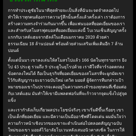
การทำประตูชัยในนาทีสุดท้ายจะเป็นสิ่งที่ฉันจะจดจำตลอดไป
ทำให้เราทุกคนต้องการความรู้สึกนั้นครั้งแล้วครั้งเล่า เราต้องการ
สร้างความทรงจำร่วมกันมากขึ้น เพื่อแฟนบอลที่ยอดเยี่ยมของเรา
และสำหรับสโมสรฟุตบอลที่ยอดเยี่ยมแห่งนี้
โบเวนเซ็นสัญญาครั้ง
แรกกับเวสต์แฮมจากฮัลล์ในเดือนมกราคม 2020 ด้วยค่า
ธรรมเนียม 18 ล้านปอนด์ พร้อมด้วยส่วนเสริมเพิ่มเติมอีก 7 ล้าน
ปอนด์
ตั้งแต่นั้นมา เขาลงเล่นให้สโมสรไปแล้ว 166 นัดในทุกรายการ ยิง
ไป 45 ประตู รวมถึง 9 ประตูในยุโรปด้วย
เราดีใจที่จาร์รอดตกลง
ข้อตกลงใหม่ได้ ถือเป็นธุรกิจที่ยอดเยี่ยมของสโมสรที่จะผูกมัดเขา
ไว้กับสัญญาระยะยาวฉบับใหม่ เดวิด มอยส์ ผู้จัดการทีมกล่าว
เป้า
หมายของเขาในปรากจะคงอยู่ในความทรงจำของทุกคนที่เชื่อมต่อ
กับเวสต์แฮม มันทำให้เขามีแพลตฟอร์มที่จะก้าวจากจุดแข็งไปสู่จุด
แข็ง
และเรากำลังเก็บเกี่ยวผลประโยชน์จริงๆ เขาเริ่มดีขึ้นเรื่อยๆ
เขา
เป็นเด็กที่ยอดเยี่ยม และมีความเป็นมืออาชีพที่โดดเด่น ผมมั่นใจว่า
ความก้าวหน้าเชิงบวกของเขาจะดำเนินต่อไปตลอดสัญญาฉบับ
ใหม่ของเขา
มอยส์ไว้อาลัยโบเวนหลังเสมอนิวคาสเซิ่ล
ในการให้