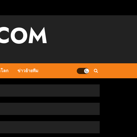
.COM
ลโลก
ข่าวย้ายทีม