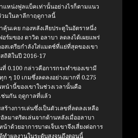
ําแหน่งฟูลแบ็คเท่านั้นอย่างไรก็ตามแนว
 ร่วมในลาลีกาฤดูกาลนี้
ขาคุ้นเคย กองหลังเสียประตูในอัตราหนึ่ง
ือฟอร์มของ ดาวิด อลาบา ลดลงได้เผยแพร่
อสเตรียกําลังใส่แมตช์ที่แย่ที่สุดของเขา
บสถิติในปี 2016-17
ันที่ 0.100 กล่าวคือการกระทําของเขามี
ทุก ๆ 10 เกมซึ่งลดลงอย่างมากที่ 0.275
่อนหน้านี้ของเขาในช่วงเวลานั้นคือ
ช่นกัน ฤดูกาลที่แล้ว
สร้างการเล่นซึ่งเป็นตัวเลขที่ลดลงเหลือ
เรอัลมาดริดเล่นจากด้านหลังเมื่ออลาบา
หน้าด้วยอาการบาดเจ็บเขาจึงเสี่ยงต่อการ
ม่ได้ทําผลงานในระดับสูงจนถึงตอนนี้