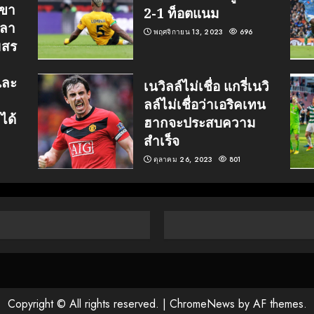
เขา
2-1 ท็อตแนม
วลา
พฤศจิกายน 13, 2023
696
มสร
4
และ
เนวิลล์ไม่เชื่อ แกรี่เนวิ
ลล์ไม่เชื่อว่าเอริคเทน
ได้
ฮากจะประสบความ
สำเร็จ
ตุลาคม 26, 2023
801
Copyright © All rights reserved.
|
ChromeNews
by AF themes.