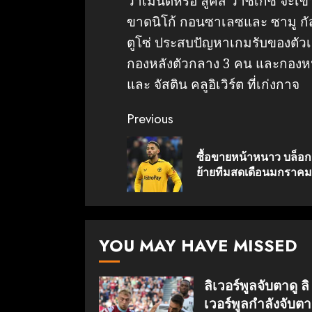
ว่าเมนดี้หรือ ลูคัส วาซเกซ จะเ
ขาดนิโก้ กอนซาเลซและ ซามู กัส
ตูโซ่ ประสบปัญหาเกมรับของตัวเ
กองหลังตัวกลาง 3 คน และกองหน้า
และ จัสติน คลูอิเวิร์ต ที่เก่งกาจ
Continue
Previous
Reading
ซื้อขายหน้าหนาว บล็อ
ย้ายทีมสดเดือนมกราคม
YOU MAY HAVE MISSED
ลิเวอร์พูลจับตาดู ลิ
เวอร์พูลกําลังจับตา