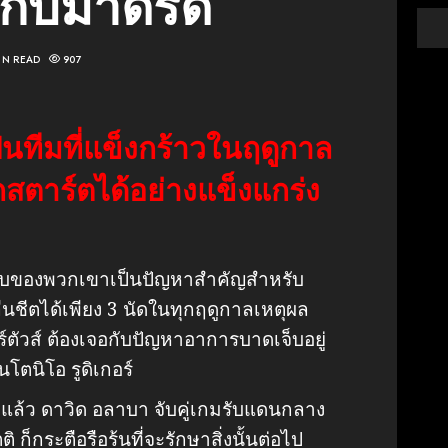
กับมาดริด
IN READ
907
็นทีมที่แข็งกร้าวในฤดูกาล
สตาร์ตได้อย่างแข็งแกร่ง
ับของพวกเขาเป็นปัญหาสําคัญสําหรับ
ชีตได้เพียง 3 นัดในทุกฤดูกาลเหตุผล
ูร์ตัวส์ ต้องเจอกับปัญหาอาการบาดเจ็บอยู่
โตนิโอ รูดิเกอร์
ี่แล้ว ดาวิด อลาบา จับคู่เกมรับแดนกลาง
ิ ก็กระตือรือร้นที่จะรักษาสิ่งนั้นต่อไป