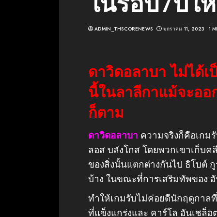
ในรอบ7ปีให้
ADMIN_THSCORENEWS
มกราคม 11, 2023
1 M
ดาวิดอลาบา ไม่ได้เป
นี้ในลาลีกาแม้จะออก
ก็ตาม
ดาวิดอลาบา
ความจริงก็คือเกมร
ลอส บลังโกส โดยพวกเขาเก็บคลีน
ของสิ่งนั้นแตกต่างกันไป ธิโบต์ ก
บ้าง ในขณะที่การเสริมทัพของ อัน
ทําให้เกมรับไม่ค่อยดีนักฤดูกาลท
ที่แข็งแกร่งและ คาร์โล อันเชล็อตต