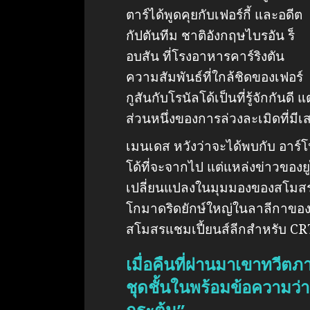
ตาร์ได้พูดคุยกับเฟอร์กี้ และอดีต
กัปตันทีม ชาติอังกฤษไบรอัน ร็
อบสัน ที่โรงอาหารคาร์ริงตัน
ความสัมพันธ์ที่ใกล้ชิดของเฟอร์
กูสันกับโรนัลโด้เป็นที่รู้จักกัน
ส่วนหนึ่งของการล่วงละเมิดที่มีเส
เมนเดส หวังว่าจะได้พบกับ อาร์
โด้ที่จะจากไป แต่แหล่งข่าวของยูไ
เปลี่ยนแปลงในมุมมองของสโมส
โกมาดริดยักษ์ใหญ่ในลาลีกาของส
สโมสรแชมเปี้ยนส์ลีกสำหรับ CR
เมื่อคืนที่ผ่านมาเขาทวีต
ชุดชั้นในพร้อมข้อความว่า 