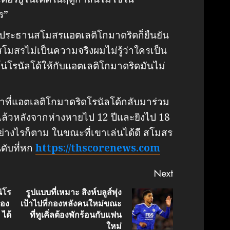
ร”
ซ ประธานสโมสรแอตเลติโกมาดริดก็ยืนยัน
ับสโมสรไม่เป็นความจริงผมไม่รู้ว่าใครเป็น
ียโน่โรนัลโด้ให้กับแอตเลติโกมาดริดมันไม่
าที่แอตเลติโกมาดริดโรนัลโด้กลับมาร่วม
ที่แล้วหลังจากห่างหายไป 12 ปีและยิงไป 18
ย่างไรก็ตาม ในขณะที่เขาเล่นได้ดี สโมสร
ดับที่หก
https://thscorenews.com
Next
่โร
รูปแบบที่เหมาะ สิงห์บลูส์พุ่ง
ลอง
เป้าไปที่กองหลังคนใหม่ขณะ
Previous
Next
 ได้
ที่ทูเคิ่ลต้องพักร้อนกับแฟน
post:
post:
ใหม่