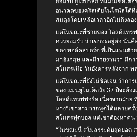
ยอมรับ ยูโรปาลีก ที่แมนเชสเต
อนาคตของคริสเตียโน่โรนัลโด้ที่
สมดุลโดยเหลือเวลาอีกไม่ถึงสอง
แต่ในขณะที่ชายของ โอลด์แทรฟฟ
ควรยอมรับ ว่าเขาจะอยู่ต่อ นั่นค
ของ ทอล์คสปอร์ต ที่เป็นแฟนตัว
มาอังกฤษ และมีรายงานว่า มีการ
สโมสรเมื่อ วันอังคารหลังจาก พล
แต่ในขณะที่ยังไม่ชัดเจน ว่าการเ
ของ แมนยูไนเต็ดวัย 37 ปีจะต้องเร
โอลด์แทรฟฟอร์ด เนื่องจากฝ่าย ท
ห่าง“เขาสามารถพูดได้หลายครั้ง
สโมสรฟุตบอล แต่เขาต้องหาคน ที
“ในขณะนี้ สโมสรระดับสุดยอด ส