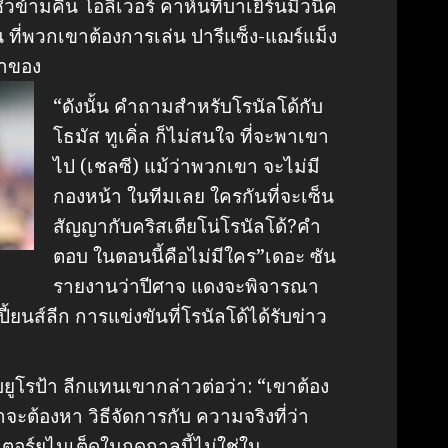
ชั่วข้ามคืน โอลิเวอร์ คาห์นที่บาเยิร์นมิวนิค
 ที่พวกเขาต้องการเล่น ปารีแซ็ง-แฌร์แม็ง
้าของ
“ดังนั้น คำถามสำหรับโรนัลโด้กับ
โธมัส ทูเคิ่ล ก็ไม่สนใจ ที่จะพาเขา
ไป (เชลซี) แม้ว่าพวกเขา จะไม่มี
กองหน้า ในทีมเลย ใครกันที่จะเซ็น
สัญญากับคริสเตียโน่โรนัลโด้?คำ
ตอบ ในตอนนี้คือไม่มีใคร”เดอะ ซัน
รายงานว่าปีศาจ แดงจะพิจารณา
้ยนส์ลีก การแข่งขันที่โรนัลโด้ได้รับข่าว
รับยูโรป้า ลีกแทนเขากล่าวต่อว่า: “เขาต้อง
ขาจะต้องหา วิธีจัดการกับ ความจริงที่ว่า
ตอร์ยูไนเต็ดในฤดูกาลนี้ไม่ใช่ใน