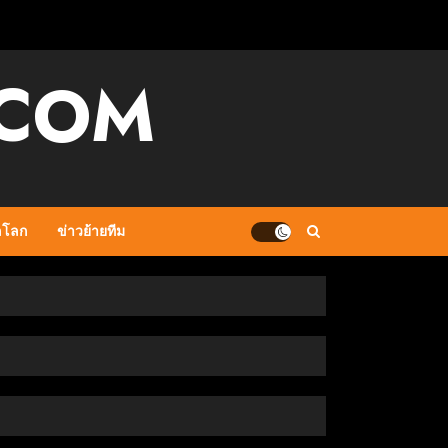
.COM
ลโลก
ข่าวย้ายทีม