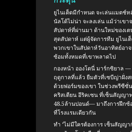
กระตุ้น”
ยูไนเต็ดมีกำหนด จะเล่นแมตช์หลัง
นัลโด้ไม่น่า จะลงเล่น แม้ว่าเขา
สัปดาห์ที่ผ่านมา ด้านใหม่ของเ
สุดสัปดาห์ แต่ผู้จัดการทีม ยูไนเ
พวกเขาในสัปดาห์วันอาทิตย์อาจ
ซ้อมทั้งหมดที่เขาพลาดไป
กองหน้า อองโตนี่ มาร์กซิยาล — 
ฤดูกาลที่แล้ว ยืมตัวที่เซบีญ่าฝั่ง
ด้วยฟอร์มของเขา ในช่วงพรีซีซั
คริสเตียน อีริคเซน ที่เซ็นสัญญาฟ
48.5ล้านปอนด์— มาถึงการฝึกซ้อม
ที่โรงแรมเดียวกัน
ทำ ‘ไม่มีใครต้องการ เซ็นสัญญาก