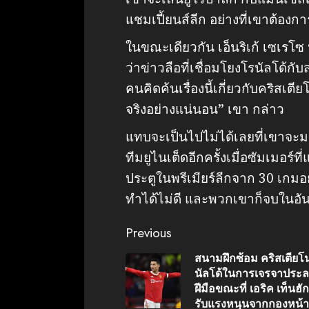
แชมเปี้ยนส์ลีก อย่างที่เขาต้องกา
ในขณะเดียวกัน เอ็นริเก้ เซเรโ
ว่าข่าวลือที่เชื่อมโยงโรนัลโด้ก
คนคิดค้นเรื่องนี้เกี่ยวกับคริสเต
จริงอย่างแน่นอน” เขา กล่าว
แทบจะเป็นไปไม่ได้เลยที่เขาจะม
ทีมยูไนเต็ดอีกครั้งเมื่อซัมเมอร์
ประตูในพรีเมียร์ลีกจาก 30 เกมอ
ทำได้ไม่ดี และพวกเขาก็จบในอัน
Continue
Previous
Reading
สนามฝึกซ้อม คริสเตียโน
นัลโด้ในการเจรจาประ
ฝีมือขณะที่ เอริค เท็นฮัก
รับแรงหนุนจากกองหน้า