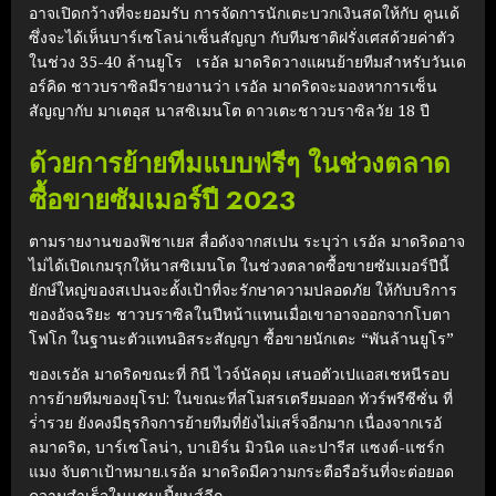
อาจเปิดกว้างที่จะยอมรับ การจัดการนักเตะบวกเงินสดให้กับ คูนเด้
ซึ่งจะได้เห็นบาร์เซโลน่าเซ็นสัญญา กับทีมชาติฝรั่งเศสด้วยค่าตัว
ในช่วง 35-40 ล้านยูโร เรอัล มาดริดวางแผนย้ายทีมสําหรับวันเด
อร์คิด ชาวบราซิลมีรายงานว่า เรอัล มาดริดจะมองหาการเซ็น
สัญญากับ มาเตอุส นาสซิเมนโต ดาวเตะชาวบราซิลวัย 18 ปี
ด้วยการย้ายทีมแบบฟรีๆ ในช่วงตลาด
ซื้อขายซัมเมอร์ปี 2023
ตามรายงานของฟิชาเยส สื่อดังจากสเปน ระบุว่า เรอัล มาดริดอาจ
ไม่ได้เปิดเกมรุกให้นาสซิเมนโต ในช่วงตลาดซื้อขายซัมเมอร์ปีนี้
ยักษ์ใหญ่ของสเปนจะตั้งเป้าที่จะรักษาความปลอดภัย ให้กับบริการ
ของอัจฉริยะ ชาวบราซิลในปีหน้าแทนเมื่อเขาอาจออกจากโบตา
โฟโก ในฐานะตัวแทนอิสระสัญญา ซื้อขายนักเตะ “พันล้านยูโร”
ของเรอัล มาดริดขณะที่ กินี ไวจ์นัลดุม เสนอตัวเปแอสเชหนีรอบ
การย้ายทีมของยุโรป: ในขณะที่สโมสรเตรียมออก ทัวร์พรีซีซั่น ที่
ร่ํารวย ยังคงมีธุรกิจการย้ายทีมที่ยังไม่เสร็จอีกมาก เนื่องจากเรอั
ลมาดริด, บาร์เซโลน่า, บาเยิร์น มิวนิค และปารีส แซงต์-แชร์ก
แมง จับตาเป้าหมาย.เรอัล มาดริดมีความกระตือรือร้นที่จะต่อยอด
ความสําเร็จในแชมเปี้ยนส์ลีก