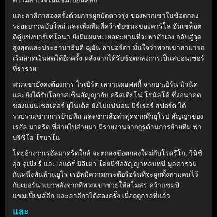
และลาลีกาสองครั้งด้วยการผูกมัดดาวรุ่ง ของพวกเขาในข้อตกลง
ระยะยาวฉบับใหม่ และเพิ่มทีมที่คว้าชัยชนะของคาร์โล อันเชล็อต
ติคู่แข่งบาร์เซโลนา ยังมีแผนทะเยอทะยานที่จะพาตัวเอง กลับสู่จุด
สูงสุดและประธานาธิบดี ฌูอัน ลาปอร์ตา มั่นใจว่าพวกเขาสามารถ
เริ่มสาดเงินสดได้อีกครั้ง หลังจากได้รับข้อตกลงการเป็นสปอนเซอร์
ที่ร่ํารวย
พวกเขายังคงต้องการ โรเบิร์ต เลวานดอฟสกี้ จากบาเยิร์น มิวนิค
และยังได้รับโอกาสเซ็นสัญญากับ คริสเตียโน่ โรนัลโด้ ซึ่งอนาคต
ของแมนเชสเตอร์ ยูไนเต็ด ยังไม่แน่นอน มิร์เรอร์ สปอร์ต ได้
รวบรวมข่าวการย้ายทีม และข่าวลือล่าสุดจากทั่วยุโรป สัญญาของ
เรอัล มาดริด ที่ส่ายไปส่ายมา มีรายงานจากกูรูด้านการย้ายทีม ฟา
บรีซีโอ โรมาโน
โดยอ้างว่าเรอัลมาดริดใกล้ จะตกลงข้อตกลงใหม่กับโรดรีโก, วินิซิ
อุส จูเนียร์ และเอแดร์ มิลิเตา โดยมีข้อสัญญาหลบหนี มูลค่ารวม
กันหนึ่งพันล้านยูโร เรอัลมีความกระตือรือร้นที่จะผูกทั้งสามคนไว้
กับเบอร์นาเบวหลังจากที่พวกเขาช่วยให้สโมสร คว้าแชมป์
แชมเปี้ยนส์ลีก และลาลีกาได้สองครั้ง เมื่อฤดูกาลที่แล้ว
และ