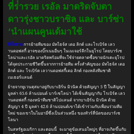
ที่ร่ํารวย เรอัล มาดริดจับตา
ดาวรุ่งชาวบราซิล และ บาร์ซ่า
‘นําแผนคูนเด้มาใ
ช้
ที่ร่ํารวย
การย้ายทีมของ มัทไธจ์ส เดอ ลิกต์ และโรเบิร์ต เลว
านดอฟสกี้ อาจของบิ๊กเนมอื่นๆ ในเมเจอร์ลีกในยุโรป โดยบาร์เซ
โลน่าและเรอัล มาดริดพร้อมที่จะใช้จ่ายตลาดซื้อขายนักเตะยุโรป
ได้จุดประกายชีวิตขึ้นจากการย้ายทีม ครั้งสําคัญของ มัทไธจ์ส เดอ
ลิกต์ และ โรเบิร์ต เลวานดอฟสกี้เดอ ลิกต์ กองหลังทีมชาติ
เนเธอร์แลนด์
ย้ายจากยูเวนตุสมาอยู่กับบาเยิร์น มิวนิค ด้วยสัญญา 5 ปี ในสัญญา
มูลค่า 65.6 ล้านปอนด์ บาร์เซโลน่า ได้เซ็นสัญญากับ โรเบิร์ต เลว
านดอฟสกี้ กองหน้าทีมชาติโปแลนด์ จากบาเยิร์น มิวนิค ด้วย
สัญญา 4 ปี มูลค่า 42.6 ล้านปอนด์เขาได้เข้าร่วมกับเพื่อนร่วมทีม
ใหม่ ของเขาในไมอามี่ซึ่งเป็นส่วนหนึ่ง ของทัวร์สี่นัดของบาร์เซ
โลนา
ในสหรัฐอเมริกา และตอนนี้ จะมาดูข้อเสนอใหญ่ๆ ที่อาจเกิดขึ้นกับ