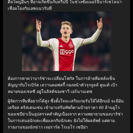
ดีลใหญ่อื่นๆ ที่อาจเกิดขึ้นกับทวีปนี้ ในช่วงซัมเมอร์นี้บาร์เซโลน่า
เชื่อมโยงกับเอซแนวรับที่
ต้องการคาดว่าบาร์ซ่าจะเปลี่ยนโฟกัส ในการย้ายทีมหลังเซ็น
สัญญากับโรเบิร์ต เลวานดอฟสกี้ กองหน้าตัวรุกจูลส์ คูนเด้ เป้า
หมายของเชลซี อยู่ในลิสต์ของซาวี เอร์นานเดซ
ผู้จัดการทีมที่อยากได้สูง ซึ่งตั้งใจจะเสริมเกมรับให้ได้อีกแม้ จะมีอัน
เดรียส คริสเตนเซ่น เข้ามาเสริมทัพก็ตามป้ายราคา 60 ล้านยูโร
ของเซบีย่าเป็นอุปสรรคสําคัญเนื่องจาก ความพยายามของบาร์ซ่า
ในการเสนอนักเตะเพื่อแลกกับนักเตะ ยังไม่ให้ผลลัพธ์ แต่ตาม
รายงานของนักข่าว เจอราร์ด โรเมโร่ เซบีย่า