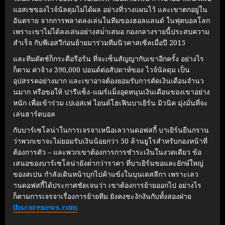
แอสเชของไวจ์นัลดุมไม่ได้ผล อย่างที่วางแผนไว้ และเขาตกอยู่ใน
อันตราย จากการพลาดลงเล่นในทีมของฮอลแลนด์ ในฟุตบอลโลก
เพราะเขาไม่ได้ลงเล่นอย่างสม่ําเสมอ กองกลางรายนี้ประสบความ
สําเร็จ กับพีเอสวีก่อนย้ายมาร่วมทีมนิวคาสเซิ่ลเมื่อปี 2015
และทีมดัตช์ก็กระตือรือร้น ที่จะเซ็นสัญญากับเขาอีกครั้ง อย่างไร
ก็ตาม ค่าจ้าง 390,000 ปอนด์ต่อสัปดาห์ของ ไวจ์นัลดุม เป็น
อุปสรรคอย่างมาก และเขาอาจต้องยอมรับการตัดเงินเดือนจํานว
นมาก หรือขอให้ ปารีแซ็ง-แฌร์แม็งอุดหนุนเงินเดือนของเขาอย่าง
หนัก เพื่อเข้าร่วม เปเอสเฟ ไอนด์โฮเฟินบาเยิร์น มิวนิค มุ่งมั่นที่จะ
เล่นฮาร์ดบอล
กับบาร์เซโลน่าในการเจรจาเหนือเลวานดอฟสกี้ บาเยิร์นยืนกราน
ว่าพวกเขาจะไม่ยอมรับเงินน้อยกว่า 50 ล้านยูโรสําหรับกองหน้าที่
ต้องการตัว – และพวกเขาต้องการการชําระเงินในงวดเดียว ข้อ
เสนอของบาร์เซโลน่ายังต่ํากว่าราคา ที่บาเยิร์นขอและยักษ์ใหญ่
ของสเปน กําลังเดินหน้าบุกไปค้าแข้งในบุนเดสลีกา เพราะเลว
านดอฟสกี้ได้ประกาศชัดเจนว่า เขาต้องการย้ายออกไป อย่างไร
ก็ตามการเจรจาเรื่องการย้ายทีม ยังคงชะงักงันกับทั้งสองฝ่าย
thscorenews.com