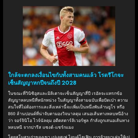
ใกล้จะตกลงเงื่อนไขกับทั้งสามคนแล้ว โรดรีโกจะ
เซ็นสัญญาหกปีจนถึงปี 2028
ในขณะที่วินิซิอุสและมิลิเตาจะเซ็นสัญญาสี่ปี เรอัลจะแทรกข้อ
สัญญาหลบหนีที่หนักหน่วง ในสัญญาทั้งสามฉบับเพื่อปัดเป่า ความ
สนใจที่ไม่ต้องการและสิ่งเหล่านี้จะเพิ่มเป็นหนึ่งพันล้านยูโร หรือ
860 ล้านปอนด์ที่น่าจับตามองวิจนาลดุม เสนอเส้นทางหลบหนีอ้าง
ว่า จอร์จินิโอ ไวจ์นัลดุม อดีตสตาร์ลิเวอร์พูล กําลังถูกเสนอเส้นทาง
หลบหนี จากปารีส แซงต์-แชร์กแมง
โดยสโมสรเก่าของเขา เปเอสเฟ ไอนด์โฮเฟิน การย้ายมาเล่นให้เป