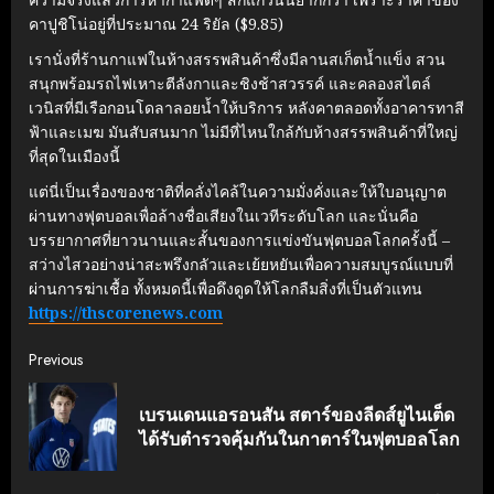
คาปูชิโน่อยู่ที่ประมาณ 24 ริยัล ($9.85)
เรานั่งที่ร้านกาแฟในห้างสรรพสินค้าซึ่งมีลานสเก็ตน้ำแข็ง สวน
สนุกพร้อมรถไฟเหาะตีลังกาและชิงช้าสวรรค์ และคลองสไตล์
เวนิสที่มีเรือกอนโดลาลอยน้ำให้บริการ หลังคาตลอดทั้งอาคารทาสี
ฟ้าและเมฆ มันสับสนมาก ไม่มีที่ไหนใกล้กับห้างสรรพสินค้าที่ใหญ่
ที่สุดในเมืองนี้
แต่นี่เป็นเรื่องของชาติที่คลั่งไคล้ในความมั่งคั่งและให้ใบอนุญาต
ผ่านทางฟุตบอลเพื่อล้างชื่อเสียงในเวทีระดับโลก และนั่นคือ
บรรยากาศที่ยาวนานและสั้นของการแข่งขันฟุตบอลโลกครั้งนี้ –
สว่างไสวอย่างน่าสะพรึงกลัวและเย้ยหยันเพื่อความสมบูรณ์แบบที่
ผ่านการฆ่าเชื้อ ทั้งหมดนี้เพื่อดึงดูดให้โลกลืมสิ่งที่เป็นตัวแทน
https://thscorenews.com
Continue
Previous
Reading
เบรนเดนแอรอนสัน สตาร์ของลีดส์ยูไนเต็ด
Pre
ได้รับตํารวจคุ้มกันในกาตาร์ในฟุตบอลโลก
post