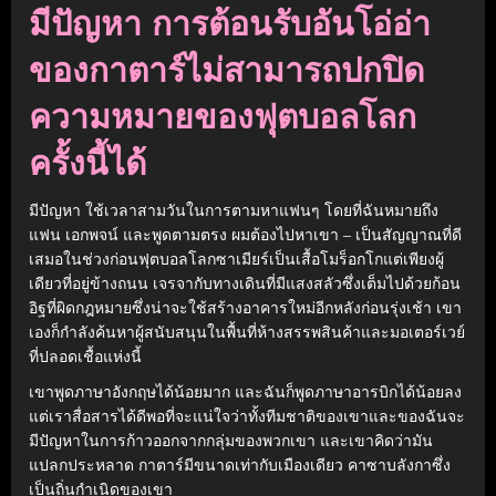
มีปัญหา การต้อนรับอันโอ่อ่า
ของกาตาร์ไม่สามารถปกปิด
ความหมายของฟุตบอลโลก
ครั้งนี้ได้
มีปัญหา ใช้เวลาสามวันในการตามหาแฟนๆ โดยที่ฉันหมายถึง
แฟน เอกพจน์ และพูดตามตรง ผมต้องไปหาเขา – เป็นสัญญาณที่ดี
เสมอในช่วงก่อนฟุตบอลโลกซาเมียร์เป็นเสื้อโมร็อกโกแต่เพียงผู้
เดียวที่อยู่ข้างถนน เจรจากับทางเดินที่มีแสงสลัวซึ่งเต็มไปด้วยก้อน
อิฐที่ผิดกฎหมายซึ่งน่าจะใช้สร้างอาคารใหม่อีกหลังก่อนรุ่งเช้า เขา
เองก็กำลังค้นหาผู้สนับสนุนในพื้นที่ห้างสรรพสินค้าและมอเตอร์เวย์
ที่ปลอดเชื้อแห่งนี้
เขาพูดภาษาอังกฤษได้น้อยมาก และฉันก็พูดภาษาอารบิกได้น้อยลง
แต่เราสื่อสารได้ดีพอที่จะแน่ใจว่าทั้งทีมชาติของเขาและของฉันจะ
มีปัญหาในการก้าวออกจากกลุ่มของพวกเขา และเขาคิดว่ามัน
แปลกประหลาด กาตาร์มีขนาดเท่ากับเมืองเดียว คาซาบลังกาซึ่ง
เป็นถิ่นกำเนิดของเขา