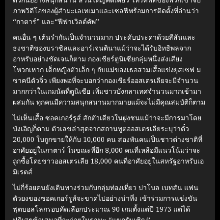
ภาพวิดีโอของผู้สำมะเลเทเมาและเซลฟีพร้อมการติดตั้งที่อ่านว่า
“กาตาร์” และ“ฟีฟ่าเวิลด์คัพ”
คนอื่น ๆ เต้นรำกันเป็นจำนวนมาก ประดับประดาด้วยสีสันและ
ธงชาติของบราซิลและอาร์เจนตินาแม้ว่าจะได้รับอิทธิพลจาก
อาหรับอย่างชัดเจนก็ตาม กองเชียร์ตูนิเซียกลุ่มหนึ่งส่งเสียง
โหวกเหวก เด็กหญิงตัวเล็ก ๆ กับแม่ของเธอสวมเสื้อแข่งยุสเซฟ ม
ซาคนีตัวจิ๋ว เพียงพอที่จะบอกว่ากองเชียร์ออสเตรเลียจะมีจำนวน
มากกว่าในเกมนัดที่ตูนิเซีย เพิ่มชาวบังกลาเทศจำนวนมากเข้ามา
ผสมกัน ทุกคนมีความสนุกสนานมากมายแม้จะไม่มีคุณสมบัติก็ตาม
ไม่เห็นเสื้อ ซอคเกอร์รูส์ สักตัวเดียวในฝูงชนแม้ว่าจะมีการมาโดย
บังเอิญก็ตาม ตัวเลขล่าสุดจากสถานทูตออสเตรเลียระบุว่าตั๋ว
20,000 ใบถูกขายให้กับ 10,000 คน สองพันคนเป็นชาวต่างชาติที่
อาศัยอยู่ในกาตาร์ ในขณะที่อีก 8,000 คนที่เหลือมีแนวโน้มว่าจะ
ถูกซื้อโดยชาวออสเตรเลีย 18,000 คนที่อาศัยอยู่ในสหรัฐอาหรับเอ
มิเรตส์
ไม่กี่ร้อยคนยังเดินทางร่วมกับกลุ่มท่องเที่ยว ปาโบล เบทสัน แฟน
ตัวยงของซอคเกอร์รูส์จะขาดไปอย่างน่าทึ่ง เข้าร่วมการแข่งขัน
ฟุตบอลโลกรอบคัดเลือกประมาณ 90 เกมตั้งแต่ปี 1973 แต่ได้
ปฏิเสธข้อเสนอที่จะจ่ายในฐานะ “แขกรับเชิญ”