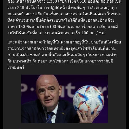
ของโดฮาได้รับค่าจ้าง 1,330 เรียล ($547/310 ปอนด์) ต่อเดือนเป็น
เวลา 348 ชั่วโมงในการปฏิบัติหน้าที่ คนอื่น ๆ กำลังดูแลหญ้าทุก
หย่อมหญ้าอย่างขยันขันแข็งท่ามกลางความร้อนที่แผดเผา ในขณะ
ที่คนจำนวนมากขึ้นติดตั้งระบบรถไฟใต้ดินที่สะอาดสะอ้านด้วย
ราคา 130 พันล้านริยาล (53 พันล้านดอลลาร์ออสเตรเลีย) และมี
รถไฟไร้คนขับที่สามารถแล่นด้วยความเร็ว 100 กม. / ชม.
และแม้ว่าพวกเขาจะไม่อยู่ที่นั่นพวกเขาก็อยู่ที่นั่น บ่ายวันหนึ่ง เพื่อน
ร่วมงานจากสำนักข่าวอีกแห่งหนึ่งสะดุดเสาไฟฟ้าล้มบนพื้นย่าน
ชานเมืองอัล ซาดด์ จากนั้นสังเกตเห็นคนอื่นๆ เว้นระยะห่างเท่าๆ
กันบนทางเท้า วันต่อมา เสาไฟเล็กๆ เรียงเป็นแถวยาวราวกับมี
เวทมนตร์