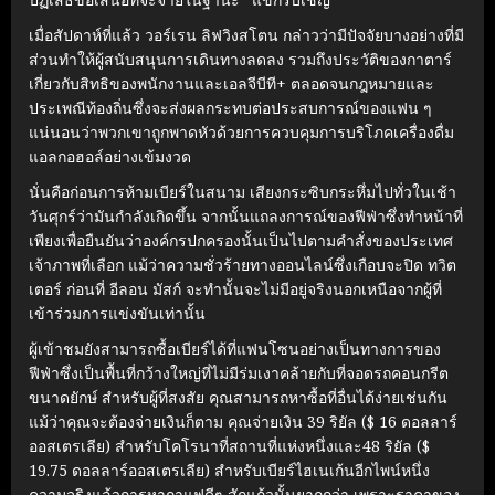
เมื่อสัปดาห์ที่แล้ว วอร์เรน ลิฟวิงสโตน กล่าวว่ามีปัจจัยบางอย่างที่มี
ส่วนทำให้ผู้สนับสนุนการเดินทางลดลง รวมถึงประวัติของกาตาร์
เกี่ยวกับสิทธิของพนักงานและเอลจีบีที+ ตลอดจนกฎหมายและ
ประเพณีท้องถิ่นซึ่งจะส่งผลกระทบต่อประสบการณ์ของแฟน ๆ
แน่นอนว่าพวกเขาถูกพาดหัวด้วยการควบคุมการบริโภคเครื่องดื่ม
แอลกอฮอล์อย่างเข้มงวด
นั่นคือก่อนการห้ามเบียร์ในสนาม เสียงกระซิบกระหึ่มไปทั่วในเช้า
วันศุกร์ว่ามันกำลังเกิดขึ้น จากนั้นแถลงการณ์ของฟีฟ่าซึ่งทำหน้าที่
เพียงเพื่อยืนยันว่าองค์กรปกครองนั้นเป็นไปตามคำสั่งของประเทศ
เจ้าภาพที่เลือก แม้ว่าความชั่วร้ายทางออนไลน์ซึ่งเกือบจะปิด ทวิต
เตอร์ ก่อนที่ อีลอน มัสก์ จะทำนั้นจะไม่มีอยู่จริงนอกเหนือจากผู้ที่
เข้าร่วมการแข่งขันเท่านั้น
ผู้เข้าชมยังสามารถซื้อเบียร์ได้ที่แฟนโซนอย่างเป็นทางการของ
ฟีฟ่าซึ่งเป็นพื้นที่กว้างใหญ่ที่ไม่มีร่มเงาคล้ายกับที่จอดรถคอนกรีต
ขนาดยักษ์ สำหรับผู้ที่สงสัย คุณสามารถหาซื้อที่อื่นได้ง่ายเช่นกัน
แม้ว่าคุณจะต้องจ่ายเงินก็ตาม คุณจ่ายเงิน 39 ริยัล ($ 16 ดอลลาร์
ออสเตรเลีย) สำหรับโคโรนาที่สถานที่แห่งหนึ่งและ48 ริยัล ($
19.75 ดอลลาร์ออสเตรเลีย) สำหรับเบียร์ไฮเนเก้นอีกไพน์หนึ่ง
ความจริงแล้วการหากาแฟดีๆ สักแก้วนั้นยากกว่า เพราะราคาของ