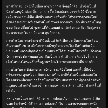
ซามีร์กำลังมุ่งหน้าไปที่ตลาดซูก วากิฟ ซึ่งอยู่ใกล้ริมน้ำซึ่งเป็นที่
นิยมในหมู่นักท่องเที่ยว อาคารดั้งเดิมสมัยศตวรรษที่ 20 ซึ่งขาย
เครื่องเทศ งานฝีมือ เสื้อผ้า และของที่ระลึก ได้รับการบูรณะใหม่
ตั้งแต่ฉันอยู่ที่นี่ครั้งสุดท้ายในปี 2549 ความจริงแล้ว พื้นที่ส่วนใหญ่
ของเมืองเปลี่ยนไป จุดเด่นที่คุ้นเคยอย่างแท้จริงแห่งเดียวคือสุเหร่า
หมุนวนของ โดฮา อิสลาม ศูนย์กลาง.
การดำเนินการสร้างชาตินับตั้งแต่วันที่เป็นเวรเป็นกรรมในเดือน
ธันวาคมปี 2010 เมื่อโลกต่างเฝ้าดูด้วยความไม่เชื่อร่วมกันเมื่อ
ประเทศในอ่าวที่อุดมด้วยน้ำมันแห่งนี้ได้รับสิทธิ์ในการเป็นเจ้าภาพ
จัดการแข่งขันฟุตบอลโลก ถือเป็นการดำเนินการที่เร่งรีบในการ
เติบโตของโครงสร้างพื้นฐานพร้อมโอกาสระยะยาวที่น่าสงสัย
ถนนได้รับการอัพเกรด สถาปัตยกรรมที่ยิ่งใหญ่ และพื้นที่สีเขียว
กว้างขวาง ทุกครั้งจะเป็นแรงงานข้ามชาติทั้งในเนื้อหนังและใน
โครงสร้างที่พวกเขาสร้างขึ้นภายใต้ระบบคาฟาลาที่ถูกองค์กรสิทธิ
มนุษยชนตำหนิซ้ำแล้วซ้ำเล่า ขอบคุณพระเจ้าจานนีอินฟานติโนที่
เข้าใจ
หลายคนเป็นเจ้าหน้าที่รักษาความปลอดภัย – รายงานของการ์เดีย
นพบว่าเจ้าหน้าที่รักษาความปลอดภัยในสวนสาธารณะแห่งหนึ่ง