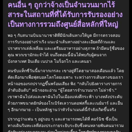
คนอื่น ๆ ถูกว่าจ้างเป็นจำนวนมากไร้
สาระในสถานที่ที่ได้รับการรับรองอย่าง
เป็นทางการรวมถึงศูนย์สื่อหลักที่ใหญ่
พอ ๆ กับสนามบินนานาชาติที่มีนักเดินทางให้บูต มีการตรวจสอบ
การรับรองอย่างร่าเริง แนะนำเส้นทางอย่างละเอียดถี่ถ้วนและ
ปราศจากเล่ห์เหลี่ยม และเตรียมอาหารอย่างสุภาพ ถ้ามีคนรู้ชื่อของ
คุณ พวกเขามักจะจำได้ จนถึงตอนนี้ฉันได้พบกับผู้คนจาก
บังกลาเทศ อินเดีย เนปาล โมร็อกโก และเคนยา
คนขับแท็กซี่วันนี้มาจากเกรละ เขาอยู่ที่โดฮามาสองเดือนแล้ว โดย
คัดเลือกมาเพื่อฟุตบอลโลกโดยเฉพาะ ระหว่างการเดินทางของเรา
หน้าจอของรถปรากฏขึ้นพร้อมเสียง พิง: “กลับไปยังตารางรายการ
ลำดับอันดับ” หน้าจอจะอ่าน “ผู้โดยสารจำนวนมาก ไม่ล่าช้า.”
เขาพาฉันไปส่งและพาฉันไปในเมืองแห่งตึกระฟ้า บางหลังประดับ
ด้วยภาพขนาดยักษ์ของโรเบิร์ตเลวานดอฟสกี้และเนย์มาร์ และอื่น
ๆ อีกมากมาย – เป็นหลักฐานว่าทัวร์นาเมนต์นี้กำลังเกิดขึ้นจริง
ปรากฎว่าแฟน ๆ อยู่รอบ ๆ และสามารถพบได้ที่ คอร์นิช ซึ่งเป็น
ทางเดินริมทะเลที่ส่องประกายระยิบระยับซึ่งคนหลายพันคนมารวม
ตัวกันอย่างสนุกสนาน ส่วนใหญ่คดเคี้ยว โทรศัพท์ของพวกเขาจับ