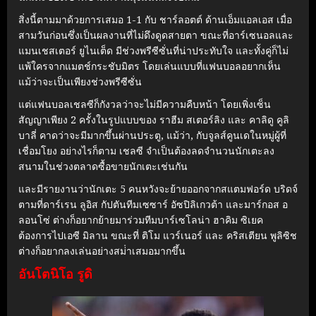
สิ่งนี้ตามมาด้วยการเสมอ 1-1 กับ ชาร์ลอตต์ ด้านเอ็มแอลเอส เมื่อ
สามวันก่อนซึ่งเป็นผลงานที่ไม่ดึงดูดสายตา ขณะที่อาร์เซนอลและ
แมนเชสเตอร์ ยูไนเต็ด มีช่วงพรีซีซั่นที่น่าประทับใจ และทั้งคู่ก็ไม่
แพ้ใครจากแมตช์กระชับมิตร โดยเล่นแบบที่แฟนบอลอยากเห็น
แม้ว่าจะเป็นเพียงช่วงพรีซีซั่น
แต่แฟนบอลเชลซีก็กังวลว่าจะไม่มีความคืบหน้า โดยเพิ่งเซ็น
สัญญาเพียง 2 ครั้งในรูปแบบของ ราฮีม สเตอร์ลิง และ คาลิดู คูลิ
บาลี่ คาดว่าจะมีมากขึ้นผ่านประตู, แม้ว่า, กับจูลส์คูนเดในหมู่ผู้ที่
เชื่อมโยง อย่างไรก็ตาม เชลซี จําเป็นต้องลดจํานวนนักเตะลง
สนามในช่วงตลาดซื้อขายนักเตะเช่นกัน
และมีรายงานว่านักเตะ 5 คนหวังจะย้ายออกจากสแตมฟอร์ด บริดจ์
ตามที่ดาร์เรน ลูอิส กัปตันทีมเซซาร์ อัซปิลิเกวต้า และมาร์กอส อ
ลอนโซ่ ต่างก็อยากย้ายมาร่วมทีมบาร์เซโลน่า ฮาคิม ซิเยค
ต้องการไปเอซี มิลาน ขณะที่ ติโม แวร์เนอร์ และ คริสเตียน พูลิซิช
ต่างก็อยากลงเล่นอย่างสม่ําเสมอมากขึ้น
อันโตนิโอ รูดิ