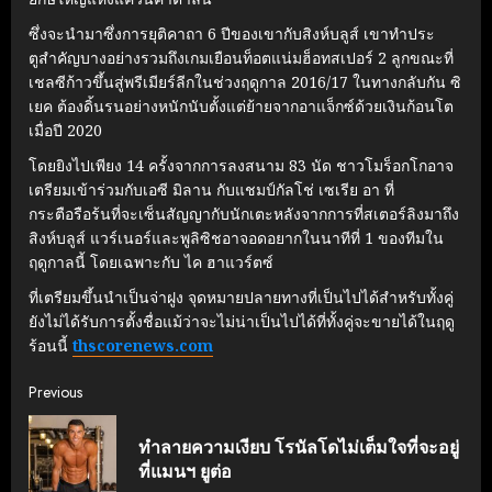
ซึ่งจะนํามาซึ่งการยุติคาถา 6 ปีของเขากับสิงห์บลูส์ เขาทําประ
ตูสําคัญบางอย่างรวมถึงเกมเยือนท็อตแน่มฮ็อทสเปอร์ 2 ลูกขณะที่
เชลซีก้าวขึ้นสู่พรีเมียร์ลีกในช่วงฤดูกาล 2016/17 ในทางกลับกัน ซิ
เยค ต้องดิ้นรนอย่างหนักนับตั้งแต่ย้ายจากอาแจ็กซ์ด้วยเงินก้อนโต
เมื่อปี 2020
โดยยิงไปเพียง 14 ครั้งจากการลงสนาม 83 นัด ชาวโมร็อกโกอาจ
เตรียมเข้าร่วมกับเอซี มิลาน กับแชมป์กัลโช่ เซเรีย อา ที่
กระตือรือร้นที่จะเซ็นสัญญากับนักเตะหลังจากการที่สเตอร์ลิงมาถึง
สิงห์บลูส์ แวร์เนอร์และพูลิซิชอาจอดอยากในนาทีที่ 1 ของทีมใน
ฤดูกาลนี้ โดยเฉพาะกับ ไค ฮาแวร์ตซ์
ที่เตรียมขึ้นนําเป็นจ่าฝูง จุดหมายปลายทางที่เป็นไปได้สําหรับทั้งคู่
ยังไม่ได้รับการตั้งชื่อแม้ว่าจะไม่น่าเป็นไปได้ที่ทั้งคู่จะขายได้ในฤดู
ร้อนนี้
thscorenews.com
Continue
Previous
Reading
ทำลายความเงียบ โรนัลโดไม่เต็มใจที่จะอยู่
Pre
ที่แมนฯ ยูต่อ
post