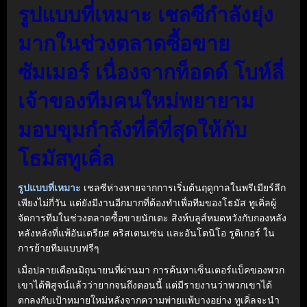
รูปแบบที่เหมาะ เชลซีกําลังยุ่ง
มากในช่วงตลาดซื้อขาย
ซัมเมอร์ เนื่องจากท็อดด์ โบห์ลี่
เจ้าของทีมคนใหม่พยายาม
มอบขุมกําลังที่ดีที่สุดให้กับ
โธมัสทูเคิ่ล
รูปแบบที่เหมาะ
เชลซีห่างหายจากการเริ่มต้นฤดูกาลในพรีเมียร์ลีก
เพียงไม่กี่วัน แต่ยังมีงานอีกมากที่ต้องทําเพื่อทีมของโธมัส ทูเคิ่ลผู้
จัดการทีมในช่วงตลาดซื้อขายนักเตะ สิงห์บลูส์หมดหวังกับกองหลัง
หลังหลังที่แพ้อันเดรียส คริสเตนเซ่น และอันโตนิโอ รูดิเกอร์ ใน
การย้ายทีมแบบฟรีๆ
เมื่อปลายเดือนมิถุนายนที่ผ่านมา การค้นหาเซ็นเตอร์แบ็คของพวก
เขาได้พิสูจน์แล้วว่ายากจนถึงตอนนี้ แต่มีรายงานว่าพวกเขาได้
ตกลงกับเป้าหมายใหม่หลังจากความพ่ายแพ้บางอย่าง ทูเคิ่ลจะนํา