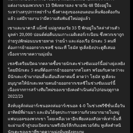
แต่งงานของพวกเขา 13 ปีพังทลายลง ชายวัย 48 ปียังอยู่ใน
ระหว่างสรุปการหย่าร้าง ซึ่งศาลสูงของลอนดอนเห็นพ้องต้องกัน
แล้ว แต่มีรายงานว่ามีความสัมพันธ์ใหม่อยู่แล้ว
เขาและนาตาลี แม็กซ์ แม่ลูกสองวัย 35 ปี พักอยู่ในวิลล่าส่วนตัว
มูลค่า 20,000 ปอนด์ต่อคืนบนเกาะเมดิเตอร์เรเนียน ซึ่งพวกเขาถูก
ถ่ายรูปพักผ่อนบนชายหาด ว่ายน้ํา และล่องเรือ นักเตะ 5 คนที่
ต้องการย้ายออกจากเชลซี ขณะที่ โธมัส ทูเคิ่ลยิงประตูตีเสมอ
เนื่องจากขาดความมุ่งมั่น
เชลซีเตรียมปิดฉากตลาดซื้อขายนักเตะช่วงซัมเมอร์นี้อย่างยุ่งเหยิง
โดยมีนักเตะ 5 คนที่ต้องการย้ายออกจากสโมสร พร้อมกับคาดว่าจะ
มีนักเตะเข้ามาก่อนสิ้นเดือนสิงหาคมนี้ คาดว่า โธมัส ทูเคิ่ลจะ
อนุญาตให้นักเตะหลายคนย้ายออกจากเชลซีในช่วงซัมเมอร์นี้
เนื่องจากการสร้างทีมใหม่ของเขายังคงดําเนินต่อไปก่อนฤดูกาล
2022/23
สิงห์บลูส์ถล่มอาร์เซนอลถล่มอาร์เซนอล 4-0 ในช่วงพรีซีซั่นเมื่อวัน
อาทิตย์ที่ผ่านมา และมันได้จุดประกายความกังวลมากมายในหมู่
แฟนบอลของพวกเขา โดยเหลือเวลาอีกเพียงสองสัปดาห์เท่านั้นที่
จะผ่านเข้าสู่รอบเปิดสนามพรีเมียร์ลีกกับเอฟเวอร์ตัน ทูเคิ่ลตําหนิ
นักเตะของเขาที่ขาดความมุ่งมั่นหลังจบเกม