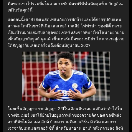
ทีมของเขาไปร่วมทีมในเกมกระชับมิตรพรีซีซั่นนัดสุดท้ายกับอูดิเน
เซ่ในวันศุกร์นี้
แต่ตอนนี้เขากําลังเพลิดเพลินกับการพักบ้างและได้ถ่ายรูปกับแฟน
สาวคนใหม่ในซาร์ดิเนีย เลสเตอร์ เวสลีย์ โฟฟาน่า ของซิตี้ กลาย
เป็นเป้าหมายเกมรับล่าสุดของเชลซีหลังจากที่บาร์เซโลน่าพยายาม
เซ็นสัญญากับจูลส์ คูนเด้ เซ็นเตอร์แบ็คของเซบีย่า โฟฟาน่าอยู่ภาย
ใต้สัญญากับเลสเตอร์จนถึงเดือนมิถุนายน 2027
โดยเซ็นสัญญาขยายสัญญา 2 ปีในเดือนมีนาคม แต่ถือว่าทําได้ใน
ช่วงซัมเมอร์ เขาได้ย้ายไปอยู่แถวหน้าของความคิดของเชลซีหลัง
จากที่มัทไธจ์ส เดอ ลิกต์ ย้ายมาร่วมทีมบาเยิร์น มิวนิค และการ
เจรจากับแมนเชสเตอร์ ซิตี้ สําหรับนาธาน อาเก้ ก็พังทลายลง สิงห์