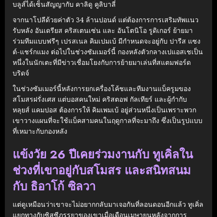
บลูส์ได้เซ็นสัญญากับ คาลิดู คูลิบาลี่
จากนาโปลีด้วยค่าตัว 34 ล้านปอนด์ แต่ต้องการการเสริมทัพแนว
รับหลัง อันเดรียส คริสเตนเซ่น และ อันโตนิโอ รูดิเกอร์ ย้ายมา
ร่วมทีมแบบฟรีๆ เปรสเนล คิมเปมเบ้ มีกําหนดจะอยู่กับ ปารีส แซง
ต์-แชร์กแมง ต่อไปในช่วงซัมเมอร์นี้ กองหลังตัวกลางเปแอสเชเป็น
หนึ่งในนักเตะที่มีข่าวเชื่อมโยงกับการย้ายมาเล่นที่สแตมฟอร์ด
บริดจ์
ในช่วงซัมเมอร์นี้หลังการยกเครื่องโค้ชและทีมงานแบ็ครูมของ
สโมสรฝรั่งเศส แต่บอสคนใหม่ คริสตอฟ กัลเทียร์ และผู้กํากับ
หลุยส์ แคมปอส ต้องการให้ คิมเพมเบ้ อยู่ส่วนหนึ่งเป็นเพราะพวก
เขาวางแผนที่จะใช้แบ็คสามคนในฤดูกาลที่จะมาถึง ซึ่งเป็นรูปแบบ
ที่เหมาะกับกองหลัง
แข้งวัย 26 ปีเคยร่วมงานกับ ทูเคิ่ลใน
ช่วงที่เขาอยู่กับสโมสร และสนิทสนม
กับ ธิอาโก้ ซิลวา
แต่ดูเหมือนว่าเขาจะไม่อยากกลับมาเจอกันที่ลอนดอนอีกแล้ว ทูเคิ่ล
แยกทางกับซิสซีภรรยาของเขาเมื่อเดือนเมษายนหลังจากการ