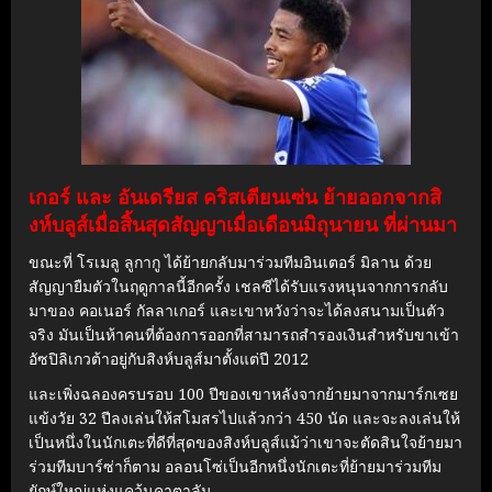
เกอร์ และ อันเดรียส คริสเตียนเซ่น ย้ายออกจากสิ
งห์บลูส์เมื่อสิ้นสุดสัญญาเมื่อเดือนมิถุนายน ที่ผ่านมา
ขณะที่ โรเมลู ลูกากู ได้ย้ายกลับมาร่วมทีมอินเตอร์ มิลาน ด้วย
สัญญายืมตัวในฤดูกาลนี้อีกครั้ง เชลซีได้รับแรงหนุนจากการกลับ
มาของ คอเนอร์ กัลลาเกอร์ และเขาหวังว่าจะได้ลงสนามเป็นตัว
จริง มันเป็นห้าคนที่ต้องการออกที่สามารถสํารองเงินสําหรับขาเข้า
อัซปิลิเกวต้าอยู่กับสิงห์บลูส์มาตั้งแต่ปี 2012
และเพิ่งฉลองครบรอบ 100 ปีของเขาหลังจากย้ายมาจากมาร์กเซย
แข้งวัย 32 ปีลงเล่นให้สโมสรไปแล้วกว่า 450 นัด และจะลงเล่นให้
เป็นหนึ่งในนักเตะที่ดีที่สุดของสิงห์บลูส์แม้ว่าเขาจะตัดสินใจย้ายมา
ร่วมทีมบาร์ซ่าก็ตาม อลอนโซ่เป็นอีกหนึ่งนักเตะที่ย้ายมาร่วมทีม
ยักษ์ใหญ่แห่งแคว้นคาตาลัน