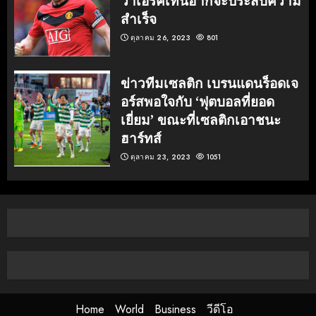
ว่าเอริคเทนฮากจะประสบความ
สำเร็จ
ตุลาคม 26, 2023
801
ข่าวทีมเซลติก เบรนแดนร็อดเจ
อร์สพอใจกับ ‘ฟุตบอลที่ยอด
เยี่ยม’ ขณะที่เซลติกเอาชนะ
ฮาร์ทส์
ตุลาคม 23, 2023
1051
Home
World
Business
วีดีโอ