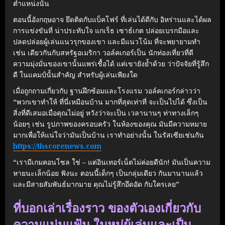
ตำแหน่งนั้น
ตอนนี้อังกฤษอาจ ยึดติดกับแบ็คโฟร์ ที่เล่นได้ดีกับ อิหร่านและได้ผล
การแข่งขันที่ น่าประทับใจ แกเร็ธ เซาธ์เกต ปล่อยเบรกมือและ
ปลดปล่อยผู้เล่นแนวรุกของเขา และมีแนวโน้ม ที่จะพยายามทำ
เช่น เดียวกันกับสหรัฐอเมริกา วอล์คเกอร์เป็น นักท่องเที่ยวที่ดี
ความมุ่งมั่นของเขานั้นแพร่เชื้อได้ แต่เขายังย้ำด้วย ว่าปัจจัยที่รู้สึก
ดี ในแคมป์นั้นสำคัญ สำหรับผู้เล่นเพียงใด
เมื่อถูกถามเกี่ยวกับ ฐานฝึกซ้อมและโรงแรม วอล์คเกอร์กล่าวว่า
“พวกเขาทำให้ ที่นี่เหมือนบ้าน มากที่สุดเท่าที่ จะเป็นไปได้ ซึ่งเป็น
สิ่งที่ดีเสมอเมื่อคุณไม่อยู่ หวังว่าจะเป็น เวลานานๆ ท่าทางเล็กๆ
น้อยๆ เช่น รูปภาพของครอบครัว ในห้องของคุณ มันมีความหมาย
มากเพื่อให้แน่ใจว่ามันเป็นบ้าน เราทำอย่างนั้น ในรัสเซียเช่นกัน
https://thscorenews.com
“เรามีเกมคอนโซล ใช่ – แต่อินเทอร์เน็ตไม่ค่อยดีนัก! มันเป็นความ
หายนะเล็กน้อย ฟังนะ ตอนนี้เด็กๆ เป็นกลุ่มเดียว กันมานานแล้ว
และมีสายสัมพันธ์มากมาย คุณไม่รู้สึกอึดอัด กับใครเลย”
ที่บอกเล่าเรื่องราว ของตัวเองเกี่ยวกับ
ความแน่นแฟ้น ในหมู่ผู้เล่นและเป็น