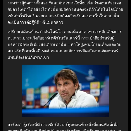
ระหว่างผู้จัดการทั้งสอง “และมันน่าสนใจที่จะเห็นว่าคอนเต้จะเจอ
กับอาร์เตต้าได้อย่างไร ดังนั้นผมคิดว่านั่นคงจะดีถ้าได้ดูในไลน์ด้วย
เช่นกันใช่ไหม? พวกเขาควรมีกล้องสำหรับสองคนนั้นในสาย นั่น
จะเป็นการต่อสู้ที่ดี” ซีแมนกล่าว
เปรียบเสมือนบ้าน ถ้าอันโตนิโอ คอนเต้ฉลาด เขาจะหลีกเลี่ยงการ
ทะเลาะเบาะแว้งกับอาร์เตต้าในวันเสาร์นี้ กระเป๋าถือสำหรับผู้
บริหารมักจะดีเพียงสิ่งเดียวเท่านั้น – ทำให้ฝูงชนโกรธเคืองและกับ
สเปอร์สที่เล่นที่เอมิเรตส์ คอนเต จะต้องการปิดเสียงบนอัฒจันทร์
แทนที่จะเล่นกับพวกเขา
อาร์เตต้ารู้เรื่องนี้ดี กองเชียร์ลิเวอร์พูลค่อนข้างนิ่งที่แอนฟิลด์เมื่อ
ฤดูกาลที่แล้ว ก่อนที่คล็อปป์และอาร์เตต้าจะเริ่มต้นการแข่งขัน แต่