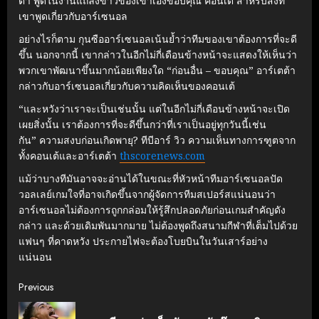
ตา พูดในงานแถลงข่าวของเขาเองขอบคุณ คอนเต สำหรับสิ่งที่
เขาพูดเกี่ยวกับอาร์เซนอล
อย่างไรก็ตาม กุนซืออาร์เซนอลเน้นย้ำว่าทีมของเขาต้องการที่จะดี
ขึ้น นอกจากนี้ เขากล่าวในอีกไม่กี่เดือนข้างหน้าจะแสดงให้เห็นว่า
พวกเขาพัฒนาขึ้นมากน้อยเพียงใด “ก่อนอื่น – ขอบคุณ” อาร์เตต้า
กล่าวกับอาร์เซนอลเกี่ยวกับความคิดเห็นของคอนเต้
“และหวังว่าเราจะเป็นเช่นนั้น แต่ในอีกไม่กี่เดือนข้างหน้าจะเปิด
เผยสิ่งนั้น เราต้องการที่จะดีขึ้นกว่าที่เราเป็นอยู่ทุกวันนี้เช่น
กัน” ความสงบก่อนเกิดพายุ? ทีบีอาร์ วิว ความเห็นทางการฑูตจาก
ทั้งคอนเต้และอาร์เตต้า
thscorenews.com
แม้ว่าบางทีมันอาจจะอ่านได้ในขณะที่หัวหน้าทีมอาร์เซนอลปัด
วอลเลย์เกมใจที่อาจเกิดขึ้นจากผู้จัดการทีมสเปอร์สแน่นอนว่า
อาร์เซนอลไม่ต้องการถูกกล่อมให้รู้สึกปลอดภัยก่อนเกมสำคัญดัง
กล่าว และด้วยเดิมพันมากมาย ไม่ต้องพูดถึงสนามกีฬาที่เต็มไปด้วย
แฟนๆ ที่คาดหวัง ประกายไฟจะต้องโบยบินในวันเสาร์อย่าง
แน่นอน
Continue
Previous