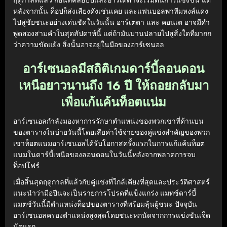
หลังจากนั้น ค็อปก็ส่งเสียงดังเช่นเคย และแฟนบอลพาทีมหงส์แดง
ไปสู่ชัยชนะอย่างเด่นชัดในวันนั้น อาร์เตตา และ คอนเต อาจมีคำ
พูดสองสามคำในสุดสัปดาห์นี้ แต่ถ้ามันบานปลายไปสู่สิ่งใดที่มากก
ว่าความขัดแย้ง สิ่งนั้นอาจอยู่ในมือของอาร์เซนอล
อาร์เซนอลมีสถิติเกมดาร์บี้ลอนดอน
เหนือยาวนานถึง 16 ปี ให้ถอยกลับมา
เพื่อแก้แค้นท็อตแน่ม
อาร์เซนอลกำลังมองหาการรักษาตำแหน่งของพวกเขาที่ด้านบน
ของตารางในบ่ายวันนี้โดยเสียค่าใช้จ่ายของคู่แข่งสำคัญของพวก
เขาท็อตแนมอาร์เซนอลได้รับโอกาสครั้งแรกในการแก้แค้นท็อต
แนมในดาร์บี้เหนือของลอนดอนในวันนี้หลังจากพลาดการจบ
ท็อปโฟร์
เมื่อสิ้นสุดฤดูกาลที่แล้วกับคู่แข่งที่ใกล้เคียงที่สุดและประวัติศาสตร์
แนะนำว่ามือปืนจะเป็นรายการโปรดที่แข็งแกร่ง แมทช์ดาร์บี้
แมตช์วันนี้มีตำแหน่งท็อปของตารางที่พร้อมลุ้นผู้ชนะ ปัจจุบัน
อาร์เซนอลครองตำแหน่งสูงสุดโดยชนะหกนัดจากการแข่งขันเจ็ด
นัดแรก