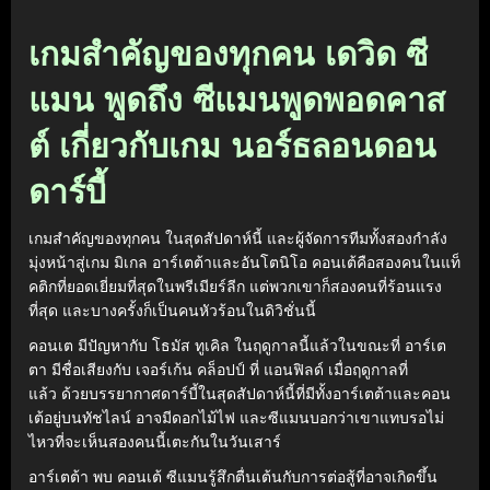
เกมสำคัญของทุกคน เดวิด ซี
แมน พูดถึง ซีแมนพูดพอดคาส
ต์ เกี่ยวกับเกม นอร์ธลอนดอน
ดาร์บี้
เกมสำคัญของทุกคน ในสุดสัปดาห์นี้ และผู้จัดการทีมทั้งสองกำลัง
มุ่งหน้าสู่เกม มิเกล อาร์เตต้าและอันโตนิโอ คอนเต้คือสองคนในแท็
คติกที่ยอดเยี่ยมที่สุดในพรีเมียร์ลีก แต่พวกเขาก็สองคนที่ร้อนแรง
ที่สุด และบางครั้งก็เป็นคนหัวร้อนในดิวิชั่นนี้
คอนเต มีปัญหากับ โธมัส ทูเคิล ในฤดูกาลนี้แล้วในขณะที่ อาร์เต
ตา มีชื่อเสียงกับ เจอร์เก้น คล็อปป์ ที่ แอนฟิลด์ เมื่อฤดูกาลที่
แล้ว ด้วยบรรยากาศดาร์บี้ในสุดสัปดาห์นี้ที่มีทั้งอาร์เตต้าและคอน
เต้อยู่บนทัชไลน์ อาจมีดอกไม้ไฟ และซีแมนบอกว่าเขาแทบรอไม่
ไหวที่จะเห็นสองคนนี้เตะกันในวันเสาร์
อาร์เตต้า พบ คอนเต้ ซีแมนรู้สึกตื่นเต้นกับการต่อสู้ที่อาจเกิดขึ้น