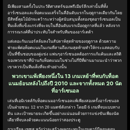
มีเพียงสามครั้งในประวัติศาสตร์ของพรีเมียร์ลีกเท่านั้นที่ทั้ง
อาร์เซนอลและท็อตแนมเสร็จในสี่อันดับแรกในฤดูกาลเดียวกันโดย
มีสิทธิ์คุยโม้มักจะคว้าระหว่างผู้สนับสนุนทั้งสองชุดอาร์เซนอลเป็น
ทีมเต็งที่แข็งแกร่งที่จะจบในสี่อันดับแรกเมื่อฤดูกาลที่แล้ว หลังจาก
การรณรงค์ที่น่าประทับใจสำหรับทีมของอาร์เตต้า
แต่เดอะกันเนอร์สล้มลงในสัปดาห์สุดท้ายของฤดูกาล ด้วยความ
พ่ายแพ้ต่อท็อตแนมในเกมที่สามถึงเกมสุดท้ายทำให้กระแสตอบรับ
เป็นที่ชื่นชอบของคู่แข่ง แฟนๆอาร์เซนอลต้องการแก้แค้นและสถิติ
ของพวกเขาที่บ้านกับท็อตแนมในช่วงไม่กี่ปีที่ผ่านมาแนะนำว่าพวก
เขาควรเป็นทีมเต็งที่จะทำอย่างนั้น
พวกเขาแพ้เพียงหนึ่งใน 13 เกมเหย้าที่พบกับท็อต
แนมย้อนหลังไปถึงปี 2010 และจากทั้งหมด 20 นัด
ที่อาร์เซนอล
เล่นที่เอมิเรตส์กับท็อตแนมอาร์เซนอลแพ้เพียงสองครั้งอาร์เซนอล
เป็นฝ่ายชนะ 12 จาก 20 แมตช์ดังกล่าว โดยมี 6 เกมที่จบแบบทาง
ตัน และเป้าหมายจะเกิดขึ้นอย่างแน่นอนด้วยการแข่งขันเพียงนัด
เดียวที่จบลงด้วยคะแนนน้อยกว่าสองประตู
กาเบรียล เฆซุส หวังว่าจะสร้างผลกระทบในเกมดาร์บีลอนดอน