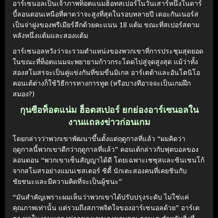
อาร์เซนอลเป็นเจ้าภาพท็อตแนมฮ็อทสเปอร์ในวันเสาร์หนึ่งในดาร์
บี้ลอนดอนเหนือที่คาดว่าจะสูงที่สุดในรอบหลายปี เดอะกันเนอร์ส
เป็นจ่าฝูงของพรีเมียร์ลีกด้วยคะแนน 18 แต้ม ขณะที่สเปอร์สตาม
หลังหนึ่งแต้มและสองแต้ม
อาร์เซนอลหวังว่าจะรวมตำแหน่งของพวกเขาที่การประชุมสุดยอด
ในขณะที่ท็อตแนมจะพยายามก้าวกระโดดไปสู่จุดสูงสุด แม้ว่าทั้ง
สองสโมสรจะเป็นคู่แข่งกันที่ขมขื่นมิเกล อาร์เตต้าและอันโตนิโอ
คอนเต้ต่างก็ใช้วิธีการทางการทูต (หรือบางทีอาจจะเป็นเกมฝึก
สมอง?)
กุนซือท็อตแน่ม ฮ็อตสเปอร์ ยกย่องอาร์เซนอลใน
งานแถลงข่าวก่อนเกม
โดยกล่าวว่าพวกเขาพัฒนาขึ้นตั้งแต่ฤดูกาลที่แล้ว “ผมคิดว่า
ฤดูกาลนี้พวกเขาดีกว่าฤดูกาลที่แล้ว” คอนเต้กล่าวกับฟุตบอลของ
ลอนดอน “พวกเขาเซ็นสัญญาได้ดี โดยเฉพาะเชซุสและซินเชนโก้
จากสโมสรอย่างแมนเชสเตอร์ ซิตี้ นักเตะสองคนที่เคยชินกับ
ชัยชนะและมีความคิดที่จะเป็นผู้ชนะ”
“มันสำคัญเพราะผมเห็นว่าพวกเขาได้ปรับปรุงระดับ ไม่ใช่แค่
คุณภาพเท่านั้น แต่รวมถึงสภาพจิตใจของอาร์เซนอลด้วย” อาร์เต