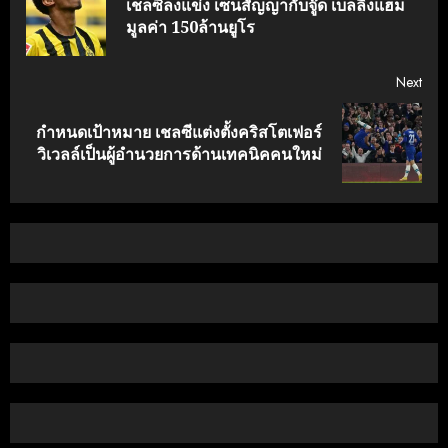
Reading
เชลซีลงแข่ง เซ็นสัญญากับจู๊ด เบลลิงแฮม
Pre
มูลค่า 150ล้านยูโร
post
Next
กำหนดเป้าหมาย เชลซีแต่งตั้งคริสโตเฟอร์
Next
วิเวลล์เป็นผู้อำนวยการด้านเทคนิคคนใหม่
post: