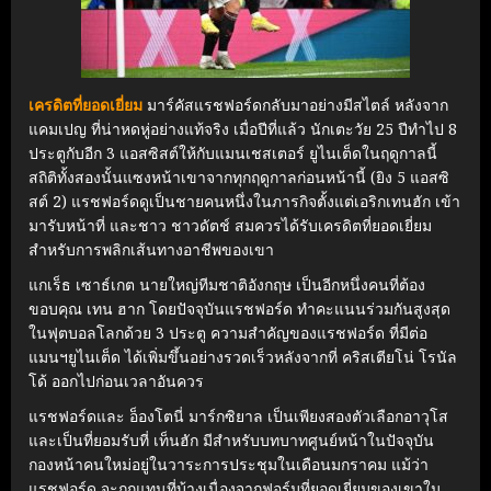
เครดิตที่ยอดเยี่ยม
มาร์คัสแรชฟอร์ดกลับมาอย่างมีสไตล์ หลังจาก
แคมเปญ ที่น่าหดหู่อย่างแท้จริง เมื่อปีที่แล้ว นักเตะวัย 25 ปีทำไป 8
ประตูกับอีก 3 แอสซิสต์ให้กับแมนเชสเตอร์ ยูไนเต็ดในฤดูกาลนี้
สถิติทั้งสองนั้นแซงหน้าเขาจากทุกฤดูกาลก่อนหน้านี้ (ยิง 5 แอสซิ
สต์ 2) แรชฟอร์ดดูเป็นชายคนหนึ่งในภารกิจตั้งแต่เอริกเทนฮัก เข้า
มารับหน้าที่ และชาว ชาวดัตช์ สมควรได้รับเครดิตที่ยอดเยี่ยม
สำหรับการพลิกเส้นทางอาชีพของเขา
แกเร็ธ เซาธ์เกต นายใหญ่ทีมชาติอังกฤษ เป็นอีกหนึ่งคนที่ต้อง
ขอบคุณ เทน ฮาก โดยปัจจุบันแรชฟอร์ด ทำคะแนนร่วมกันสูงสุด
ในฟุตบอลโลกด้วย 3 ประตู ความสำคัญของแรชฟอร์ด ที่มีต่อ
แมนฯยูไนเต็ด ได้เพิ่มขึ้นอย่างรวดเร็วหลังจากที่ คริสเตียโน่ โรนัล
โด้ ออกไปก่อนเวลาอันควร
แรชฟอร์ดและ อ็องโตนี่ มาร์กซิยาล เป็นเพียงสองตัวเลือกอาวุโส
และเป็นที่ยอมรับที่ เท็นฮัก มีสำหรับบทบาทศูนย์หน้าในปัจจุบัน
กองหน้าคนใหม่อยู่ในวาระการประชุมในเดือนมกราคม แม้ว่า
แรชฟอร์ด จะถูกแทนที่บ้างเนื่องจากฟอร์มที่ยอดเยี่ยมของเขาใน