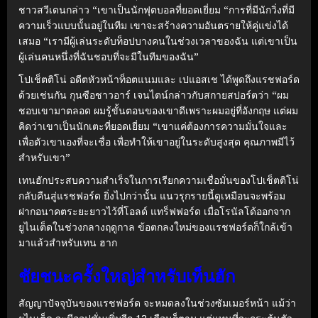
ชาวสวีเดนกล่าว “เขาเป็นนักฟุตบอลที่ยอดเยี่ยม “การที่มีนักวิ่งที่มี
ความเร็วแบบนั้นอยู่ในทีม เขาจะสร้างความอันตรายให้คู่แข่งได้
เสมอ “เรามีผู้เล่นระดับท็อปบางคนในช่วงเวลาของฉัน แต่เขาเป็น
ผู้เล่นคนหนึ่งที่ฉันชอบที่จะมีในทีมของฉัน”
โปเช็ตติโน่ อดีตหัวหน้าท็อตแนมและ เปแอสเช ได้พูดถึงแรชฟอร์ด
ด้วยเช่นกัน กุนซือชาวอาร์ เจนไตน์กล่าวกับสกายสปอร์ตว่า “ผม
ชอบเขามาตลอด ผมรู้ขั้นตอนของเขาดีเพราะผมอยู่ที่อังกฤษ แต่ผม
คิดว่าเขาเป็นนักเตะที่ยอดเยี่ยม “เขาแค่ต้องการความมั่นใจและ
เพื่อตัวเขาเองที่จะเชื่อ เพื่อทำให้เขาอยู่ในระดับสูงสุด คุณภาพมีไว้
สำหรับเขา”
เทนฮักประสบความสำเร็จในการเรียกความเชื่อมั่นของโปเช็ตติโน่
กลับคืนสู่แรชฟอร์ด ยิ่งไปกว่านั้น แนวรุกรายนี้ดูเหมือนจะพร้อม
ฝากอนาคตระยะยาวไว้ที่โอลด์ แทร็ฟฟอร์ด เมื่อโรนัลโด้ออกจาก
ยูไนเต็ดในช่วงกลางฤดูกาล ข้อตกลงใหม่ของแรชฟอร์ดก็ใกล้เข้า
มาแล้วสำหรับเทน ฮาก
ชัยชนะครั้งใหญ่สำหรับเท็นฮัก
สัญญาปัจจุบันของแรชฟอร์ด จะหมดลงในช่วงซัมเมอร์หน้า แม้ว่า