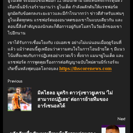
ยูไนเต็ด จะมีออปชั่นเพิ่มอีก 12 เดือนก็ตาม แต่แทนที่จะกระตุ้นตัว
เลือกนั้นมิร์เรอร์รายงานว่า ยูไนเต็ด กำลังผลักดันให้แรชฟอร์ด
ผูกมัดกับข้อตกลงระยะยาวและมีกำไรมากกว่า ข่าวดีสำหรับแฟนๆ
ยูไนเต็ดทุกคน แรชฟอร์ดมองอนาคตของเขาในแบบเดียวกัน และ
ตอนนี้สิ่งสำคัญของนักเตะก็คือการอยู่กับสโมสรในวัยเด็กของเขา
ไปอีกนาน
เขาได้รับการเชื่อมโยงกับ เปแอสเช อย่างไม่แน่นอนเมื่อฤดูร้อนที่
แล้ว แม้ว่าตอนนี้ดูเหมือนว่าความสนใจในการโอนย้ายใด ๆ มีแนว
โน้มที่จะพบกับการปฏิเสธอย่างรวดเร็ว ทั้งจาก แมนฯยูไนเต็ด และ
แรชฟอร์ด การพูดคุยเรื่องการต่อสัญญาฉบับใหม่ตามมิร์เรอร์จะ
เกิดขึ้นหลังฟุตบอลโลกจบลง
https://thscorenews.com
Continue
Previous
มิคไฮลอ มูดริก ดาวรุ่งชาวยูเครน ‘ไม่
Reading
Pre
สามารถปฏิเสธ’ ต่อการย้ายทีมของ
post
อาร์เซนอลได้
Next