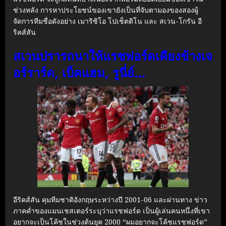
ช่วงหลัง การหาประโยชน์ของเขายังเป็นที่จับตามองของสองผู้
จัดการทีมชื่อดังอย่าง เมาริซิโอ โปเช็ตติโน และ สเวน-โกรัน อี
ริคส์สัน
สเวนปรารถนาให้แรชฟอร์ดเคียงข้างเจ
อร์ราร์ด, เบ็คแฮม, รูนี่ย์…
อีริคส์สัน คุมทีมชาติอังกฤษระหว่างปี 2001-06 และผ่านทาง ข่าว
ภาคค่ำของแมนเชสเตอร์ระบุว่าแรชฟอร์ด เป็นผู้เล่นคนหนึ่งที่เขา
อยากจะเป็นโค้ชในช่วงต้นยุค 2000 “ผมอยากจะโค้ชแรชฟอร์ด”