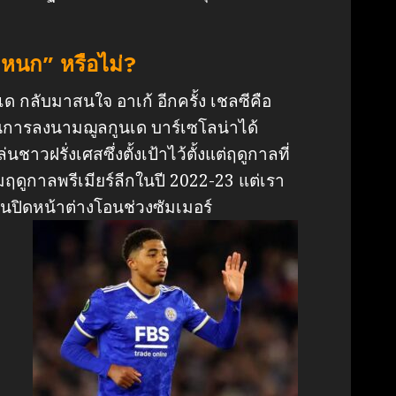
ะหนก” หรือไม่?
ด กลับมาสนใจ อาเก้ อีกครั้ง เชลซีคือ
นการลงนามฌูลกูนเด บาร์เซโลน่าได้
ชาวฝรั่งเศสซึ่งตั้งเป้าไว้ตั้งแต่ฤดูกาลที่
มฤดูกาลพรีเมียร์ลีกในปี 2022-23 แต่เรา
อนปิดหน้าต่างโอนช่วงซัมเมอร์