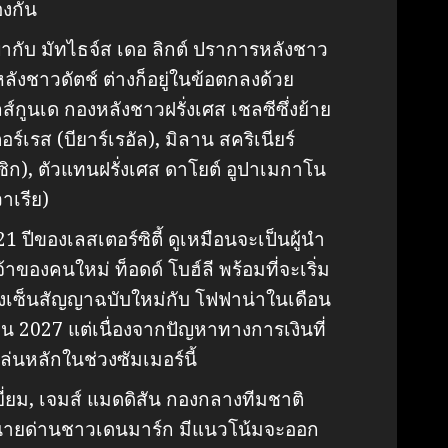
องกัน
ากับ มัทไธจ์ส เดอ ลิกต์ ปราการหลังชาว
ังชาวดัตช์ ต่างก็อยู่ในข้อตกลงด้วย
ส์กูนเด กองหลังชาวฝรั่งเศส เชลซีซึ่งย้าย
ร์เรส (บียาร์เรอัล), มิลาน สคริเนียร์
ป์ซิก), ตัวแทนฝรั่งเศส ดาโยต์ อูปาเมกาโน
าเรีย)
 ปีของเลสเตอร์ซิตี้ ดูเหมือนจะเป็นผู้นำ
ของคนใหม่ ท็อดด์ โบฮ์ลี พร้อมที่จะเริ่ม
ังเซ็นสัญญาฉบับใหม่กับ โฟฟาน่าในเดือน
นายน 2027 แต่เนื่องจากปัญหาทางการเงินที่
เล่นหลักในช่วงซัมเมอร์นี้
ยี่ยม, เจมส์ แมดดิสัน กองกลางทีมชาติ
 นายด่านชาวเดนมาร์ก มีแนวโน้มจะออก