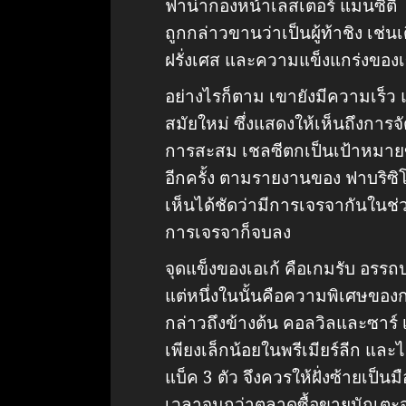
ฟาน่ากองหน้าเลสเตอร์ แมนซิตี้
ถูกกล่าวขานว่าเป็นผู้ท้าชิง เช่
ฝรั่งเศส และความแข็งแกร่งของเ
อย่างไรก็ตาม เขายังมีความเร็ว
สมัยใหม่ ซึ่งแสดงให้เห็นถึงการ
การสะสม เชลซีตกเป็นเป้าหมายข
อีกครั้ง ตามรายงานของ ฟาบริซิ
เห็นได้ชัดว่ามีการเจรจากันในช่วง
การเจรจาก็จบลง
จุดแข็งของเอเก้ คือเกมรับ อรร
แต่หนึ่งในนั้นคือความพิเศษของกา
กล่าวถึงข้างต้น คอลวิลและซาร
เพียงเล็กน้อยในพรีเมียร์ลีก และไม
แบ็ค 3 ตัว จึงควรให้ฝั่งซ้ายเป็น
เวลาจนกว่าตลาดซื้อขายนักเตะจะ