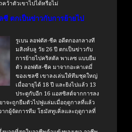
คว้าตัวเขาไปได้หรือไม่
ลซี ตกเป็นข่าวกับการย้ายไป
รูเบน ลอฟตัส-ชีค อดีตกองกลางที
มสิงห์บลู วัย 26 ปี ตกเป็นข่าวกับ
การย้ายไปคริสตัล พาเลซ แบบยืม
ตัว ลอฟตัส-ชีค มาจากอะคาเดมี่
ของเชลซี เขาลงเล่นให้ทีมชุดใหญ่
เมื่ออายุได้ 18 ปี และยิงไปแล้ว 13
ประตูกับอีก 16 แอสซิสต์จากการลง
ขาจะถูกยืมตัวไปฟูแล่มเมื่อฤดูกาลที่แล้ว
จากผู้จัดการทีม โธมัสทูเคิ่ลและฤดูกาลที่
ซึ่งมากที่สุดในอาชีพค้าแข้งของเขา อาชีพ