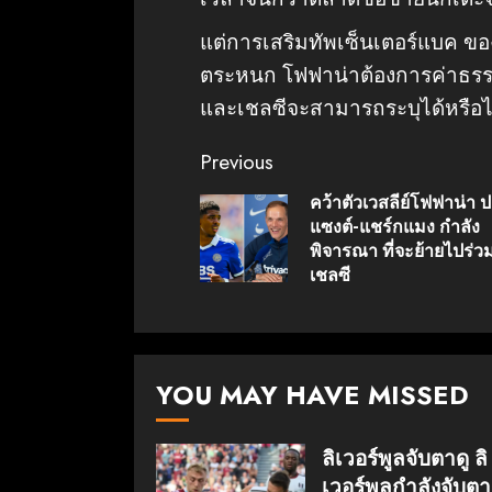
แต่การเสริมทัพเซ็นเตอร์แบค ของเ
ตระหนก โฟฟาน่าต้องการค่าธรร
และเชลซีจะสามารถระบุได้หรือ
Continue
Previous
Reading
คว้าตัวเวสลีย์โฟฟาน่า ป
แซงต์-แชร์กแมง กำลัง
พิจารณา ที่จะย้ายไปร่ว
เชลซี
YOU MAY HAVE MISSED
ลิเวอร์พูลจับตาดู ลิ
เวอร์พูลกําลังจับตา