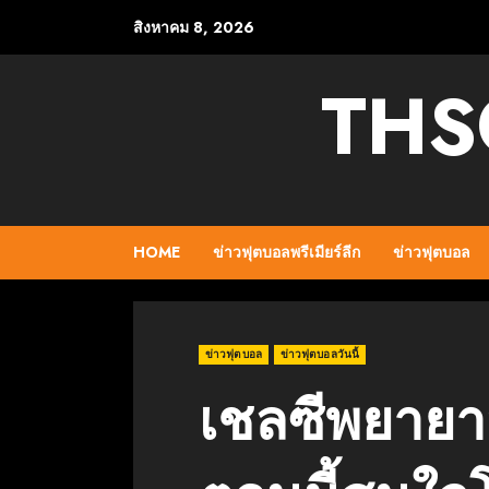
Skip
สิงหาคม 8, 2026
to
content
THS
HOME
ข่าวฟุตบอลพรีเมียร์ลีก
ข่าวฟุตบอล
ข่าวฟุตบอล
ข่าวฟุตบอลวันนี้
เชลซีพยายา