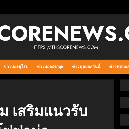
CORENEWS
HTTPS://THSCORENEWS.COM
ข่าวบอลยุโรป
ข่าวบอลอังกฤษ
ข่าวฟุตบอลวันนี้
ข่าวฟุตบอ
ม เสริมแนวรับ