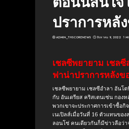
ตอนนี้สนใจ
ปราการหลัง
ADMIN_THSCORENEWS
สิงหาคม 9, 2022
1 M
เชลซีพยายาม เชลซีส
ฟาน่าปราการหลังของเ
เชลซีพยายาม เชลซีอำลา อันโตนิ
กับ อันเดรียส คริสเตนเซ่น กองหล
พวกเขาจะประกาศการเข้าซื้อกิจก
เนเปิลส์เมื่อวันที่ 16 ตัวแทนข
ลอนโซ่ คนเดียวกันก็มีข่าวลือ