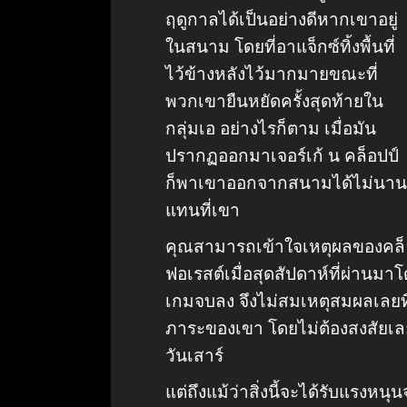
ฤดูกาลได้เป็นอย่างดีหากเขาอยู่
ในสนาม โดยที่อาแจ็กซ์ทิ้งพื้นที่
ไว้ข้างหลังไว้มากมายขณะที่
พวกเขายืนหยัดครั้งสุดท้ายใน
กลุ่มเอ อย่างไรก็ตาม เมื่อมัน
ปรากฏออกมาเจอร์เก้ น คล็อปป์
ก็พาเขาออกจากสนามได้ไม่นานหล
แทนที่เขา
คุณสามารถเข้าใจเหตุผลของคล็
ฟอเรสต์เมื่อสุดสัปดาห์ที่ผ่านมาโ
เกมจบลง จึงไม่สมเหตุสมผลเลยที่จ
ภาระของเขา โดยไม่ต้องสงสัยเลยส
วันเสาร์
แต่ถึงแม้ว่าสิ่งนี้จะได้รับแรงหนุ