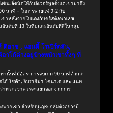
ขันเจ็ดนัดให้กับลิเวอร์พูลตั้งแต่เขามาถึง
็ม 90 นาที – ในการพ่ายแพ้ 3-2 กับ
เขาหลังจากใบแดงกับคริสตัลพาเลซ
นอันดับที่ 13 ในทีมและอันดับที่สี่ในกลุ่ม
์ ดิอาซ , แอนดี้ โรเบิร์ตสัน,
าโก้ต่างอยู่ข้างหน้าเขาทั้งๆ ที่
ท่านั้นที่มีอัตราการจบเกม 90 นาทีต่ำกว่า
ิโอโก้ โชต้า, อิบราฮิมา โคนาเต และ แนท
งได้ว่าพวกเขาควรจะแยกออกจากการ
างพวกเขา สำหรับนูเญซ กลุ่มตัวอย่างมี