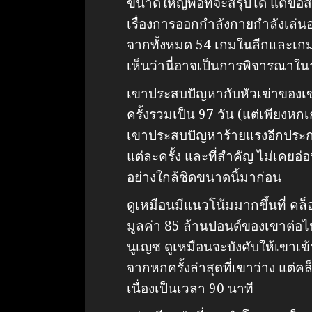
ขนาดใหญ่พอที่จะสรุปได้ แต่ข้อ
เรื่องการออกกำลังกายกำลังเล่นอย
จากทั้งหมด 54 เกมในลีกและเกมย
เห็นว่านี่อาจเป็นการพิจารณาใ
เขาประสบปัญหากับหัวเข่าของเข
ครั้งรวมเป็น 97 วัน (แต่เพียงห
เขาประสบปัญหาร้ายแรงอีกประการ
แต่ละครั้ง และที่สำคัญ ไม่เคยอ
อย่างใกล้ชิดขนาดนี้มาก่อน
ดูเหมือนมีแนวโน้มมากขึ้นที่ ค
มูลค่า 85 ล้านปอนด์ของเขาต่อไป
นูเญซ ดูเหมือนจะบังคับให้เขาเข้
จากหกครั้งล่าสุดที่เขาว่าง แต่คล
เนื่องเป็นเวลา 90 นาที