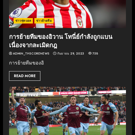
ข่าวฟุตบอล
ข่าวย้ายทีม
การย้ายทีมของอิวาน โทนี่ย์กำลังถูกแบน
เนื่องจากละเมิดกฎ
ADMIN_THSCORENEWS
กันยายน 29, 2023
758
การย้ายทีมของอิ
READ MORE
1 min read