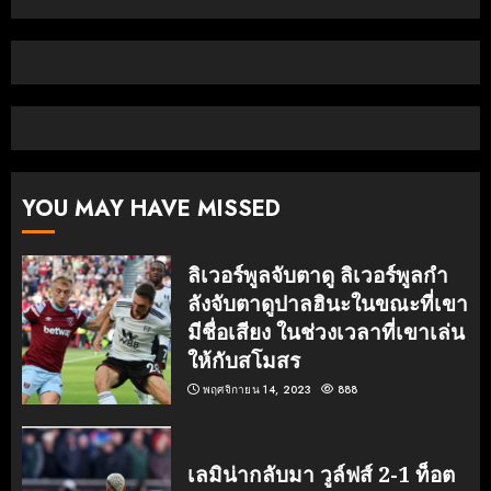
YOU MAY HAVE MISSED
ลิเวอร์พูลจับตาดู ลิเวอร์พูลกํา
ลังจับตาดูปาลฮินะในขณะที่เขา
มีชื่อเสียง ในช่วงเวลาที่เขาเล่น
ให้กับสโมสร
พฤศจิกายน 14, 2023
888
เลมิน่ากลับมา วูล์ฟส์ 2-1 ท็อต