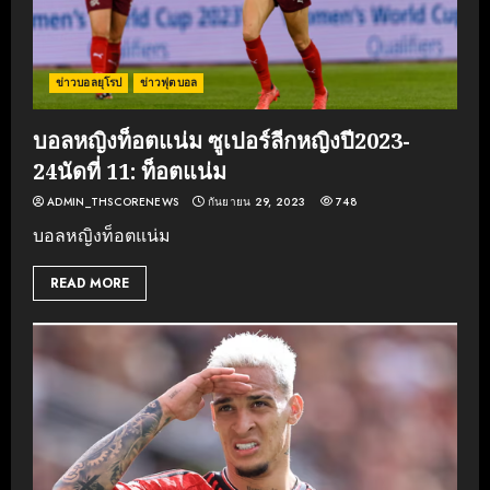
ข่าวบอลยุโรป
ข่าวฟุตบอล
บอลหญิงท็อตแน่ม ซูเปอร์ลีกหญิงปี2023-
24นัดที่ 11: ท็อตแน่ม
ADMIN_THSCORENEWS
กันยายน 29, 2023
748
บอลหญิงท็อตแน่ม
READ MORE