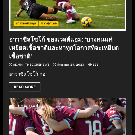
ข่าวบอลอังกฤษ
ข่าวฟุตบอล
ฮาวาซิสโซโก้ ของเวสต์แฮม: ‘บางคนแค่
เหยียดเชื้อชาติและหาทุกโอกาสที่จะเหยียด
เชื้อชาติ’
ADMIN_THSCORENEWS
กันยายน 29, 2023
825
ฮาวาซิสโซโก้ กอ
READ MORE
1 min read